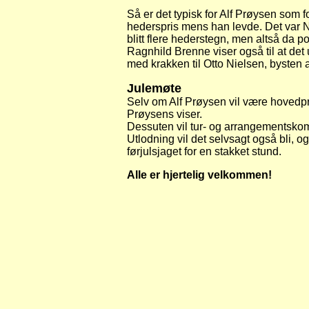
Så er det typisk for Alf Prøysen som 
hederspris mens han levde. Det var No
blitt flere hederstegn, men altså da p
Ragnhild Brenne viser også til at det
med krakken til Otto Nielsen, bysten a
Julemøte
Selv om Alf Prøysen vil være hovedpr
Prøysens viser.
Dessuten vil tur- og arrangementskomi
Utlodning vil det selvsagt også bli, o
førjulsjaget for en stakket stund.
Alle er hjertelig velkommen!