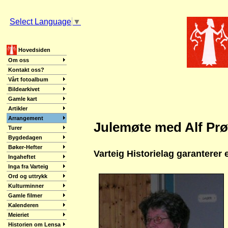
Select Language
▼
Hovedsiden
Om oss
Kontakt oss?
Vårt fotoalbum
Bildearkivet
Gamle kart
Artikler
Arrangement
Julemøte med Alf Prø
Turer
Bygdedagen
Bøker-Hefter
Varteig Historielag garanterer
Ingaheftet
Inga fra Varteig
Ord og uttrykk
Kulturminner
Gamle filmer
Kalenderen
Meieriet
Historien om Lensa