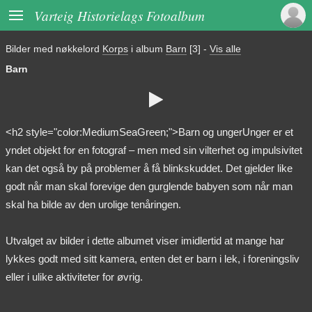

Varteig Historielags Fotoalbum
Bilder med nøkkelord
Korps
i album
Barn
[3]
-
Vis alle
Barn

<h2 style="color:MediumSeaGreen;">Barn og ungerUnger er et
yndet objekt for en fotograf – men med sin vilterhet og impulsivitet
kan det også by på problemer å få blinkskuddet. Det gjelder like
godt når man skal forevige den gurglende babyen som når man
skal ha bilde av den urolige tenåringen.
Utvalget av bilder i dette albumet viser imidlertid at mange har
lykkes godt med sitt kamera, enten det er barn i lek, i foreningsliv
eller i ulike aktiviteter for øvrig.