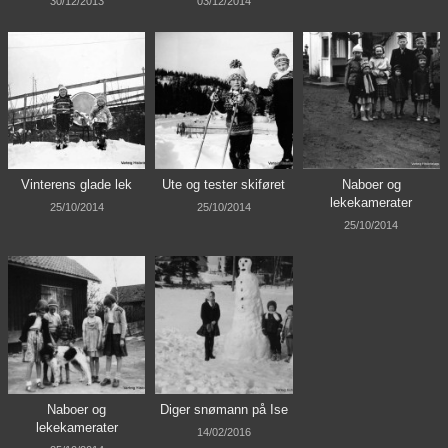
30/12/2013
03/12/2014
Vinterens glade lek
Ute og tester skiføret
Naboer og
lekekamerater
25/10/2014
25/10/2014
25/10/2014
Naboer og
Diger snømann på Ise
lekekamerater
14/02/2016