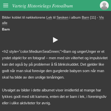

Varteig Historielags Fotoalbum
Bilder koblet til nøkkelorene
Lek
til
Søsken
i album
Barn
[11]
-
Vis
alle
Barn

<h2 style="color:MediumSeaGreen;">Barn og ungerUnger er et
yndet objekt for en fotograf – men med sin vilterhet og impulsivitet
kan det også by på problemer å få blinkskuddet. Det gjelder like
godt når man skal forevige den gurglende babyen som når man
skal ha bilde av den urolige tenåringen.
Utvalget av bilder i dette albumet viser imidlertid at mange har
lykkes godt med sitt kamera, enten det er barn i lek, i foreningsliv
eller i ulike aktiviteter for øvrig.