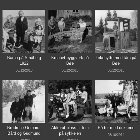
Barna på Småberg
Kreativt byggverk på
Lekehytte med tårn på
1922
Bøe
Bøe
30/12/2013
30/12/2013
30/12/2013
Brødrene Gerhard,
Akkurat plass til fem
På tur med dukkene
Bård og Gudmund
på sykkelen
25/10/2014