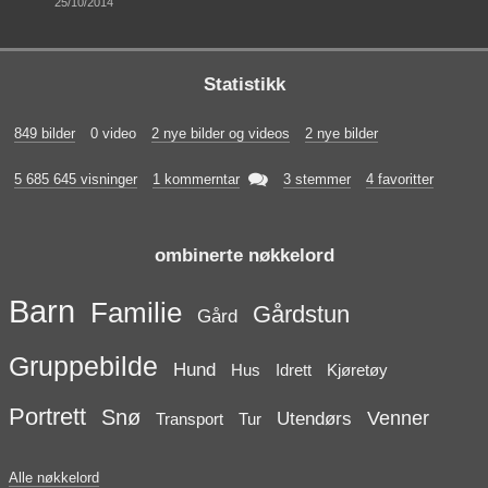
25/10/2014
Statistikk
849 bilder
0 video
2 nye bilder og videos
2 nye bilder

5 685 645 visninger
1 kommerntar
3 stemmer
4 favoritter
ombinerte nøkkelord
Barn
Familie
Gårdstun
Gård
Gruppebilde
Hund
Hus
Idrett
Kjøretøy
Portrett
Snø
Venner
Utendørs
Transport
Tur
Alle nøkkelord