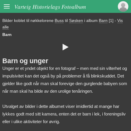

Varteig Historielags Fotoalbum
Bilder koblet til nøkkelorene
Buss
til
Søsken
i album
Barn
[1]
-
Vis
alle
Barn

Barn og unger
Unger er et yndet objekt for en fotograf – men med sin vilterhet og
impulsivitet kan det også by på problemer å få blinkskuddet. Det
gjelder like godt når man skal forevige den gurglende babyen som
når man skal ha bilde av den urolige tenåringen.
Utvalget av bilder i dette albumet viser imidlertid at mange har
lykkes godt med sitt kamera, enten det er barn i lek, i foreningsliv
eller i ulike aktiviteter for øvrig.