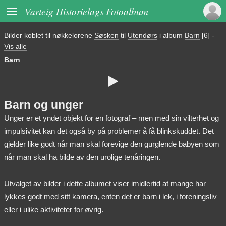

Varteig Historielags Fotoalbum
Bilder koblet til nøkkelorene
Søsken
til
Utendørs
i album
Barn
[6]
-
Vis alle
Barn

Barn og unger
Unger er et yndet objekt for en fotograf – men med sin vilterhet og
impulsivitet kan det også by på problemer å få blinkskuddet. Det
gjelder like godt når man skal forevige den gurglende babyen som
når man skal ha bilde av den urolige tenåringen.
Utvalget av bilder i dette albumet viser imidlertid at mange har
lykkes godt med sitt kamera, enten det er barn i lek, i foreningsliv
eller i ulike aktiviteter for øvrig.