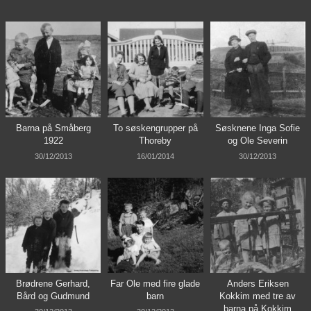
Barna på Småberg
To søskengrupper på
Søsknene Inga Sofie
1922
Thoreby
og Ole Severin
30/12/2013
16/01/2014
30/12/2013
Brødrene Gerhard,
Far Ole med fire glade
Anders Eriksen
Bård og Gudmund
barn
Kokkim med tre av
barna på Kokkim