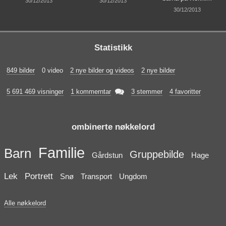
30/12/2013
30/12/2013
30/12/2013
Statistikk
849 bilder
0 video
2 nye bilder og videos
2 nye bilder

5 691 469 visninger
1 kommerntar
3 stemmer
4 favoritter
ombinerte nøkkelord
Familie
Barn
Gruppebilde
Gårdstun
Hage
Lek
Portrett
Snø
Transport
Ungdom
Alle nøkkelord