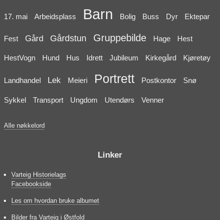
Barn
17. mai
Arbeidsplass
Bolig
Buss
Dyr
Ektepar
Gruppebilde
Gårdstun
Gård
Fest
Hage
Hest
HestVogn
Hund
Hus
Idrett
Jubileum
Kirkegård
Kjøretøy
Portrett
Lek
Landhandel
Meieri
Postkontor
Snø
Sykkel
Transport
Ungdom
Utendørs
Venner
Alle nøkkelord
Linker
Varteig Historielags
Facebookside
Les om hvordan bruke albumet
Bilder fra Varteig i Østfold