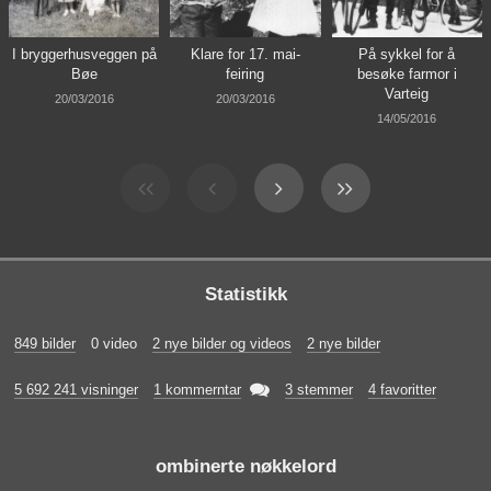
I bryggerhusveggen på
Klare for 17. mai-
På sykkel for å
Bøe
feiring
besøke farmor i
Varteig
20/03/2016
20/03/2016
14/05/2016
Statistikk
849 bilder
0 video
2 nye bilder og videos
2 nye bilder

5 692 241 visninger
1 kommerntar
3 stemmer
4 favoritter
ombinerte nøkkelord