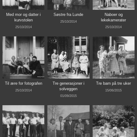
Med mor og datter i
Søstre fra Lunde
Naboer og
kurvstolen
lekekamerater
25/10/2014
25/10/2014
25/10/2014
Til ære for fotografen
Tre generasjoner i
Tre barn på tre uker
solveggen
25/10/2014
15/06/2015
01/09/2015