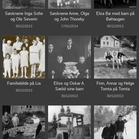
Søsknene Inga Sofie
Søsknene Anne, Olga
Elsa Bø med barn på
og Ole Severin
og John Thoreby
Bøhaugen
30/12/2013
17/01/2014
30/12/2013
Familiebilde på Lia
Elise og Oskar A.
Finn, Annar og Helge
Sælid sine barn
Tomta på Tomta
30/12/2013
30/12/2013
30/12/2013