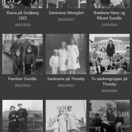
Barna på Småberg
Søsknene Westgård
Brødrene Harry og
1922
Rikard Sundås
30/12/2013
30/12/2013
12/01/2014
Familien Sundås
Søsknene på Thoreby
To søskengrupper på
Thoreby
30/12/2013
30/12/2013
16/01/2014