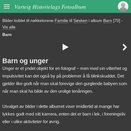

Varteig Historielags Fotoalbum
Bilder koblet til nøkkelorene
Familie
til
Søsken
i album
Barn
[70]
-
Vis alle
Barn


Barn og unger
Unger er et yndet objekt for en fotograf – men med sin vilterhet og
impulsivitet kan det også by på problemer å få blinkskuddet. Det
gjelder like godt når man skal forevige den gurglende babyen som
når man skal ha bilde av den urolige tenåringen.
Utvalget av bilder i dette albumet viser imidlertid at mange har
lykkes godt med sitt kamera, enten det er barn i lek, i foreningsliv
eller i ulike aktiviteter for øvrig.