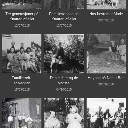
Tre generasjoner på
Familiesøndag på
Hos bestemor Marie
Knatterudfjellet
Knatterudfjellet
23/07/2015
12/07/2015
12/07/2015
Familietreff i
Den eldste og de
Høyonn på Nestu-Bøe
solveggen
yngste
20/03/2016
15/09/2015
04/10/2015