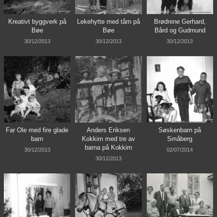
Kreativt byggverk på
Lekehytte med tårn på
Brødrene Gerhard,
Bøe
Bøe
Bård og Gudmund
30/12/2013
30/12/2013
30/12/2013
Far Ole med fire glade
Anders Eriksen
Søskenbarn på
barn
Kokkim med tre av
Småberg
barna på Kokkim
30/12/2013
02/07/2014
30/12/2013