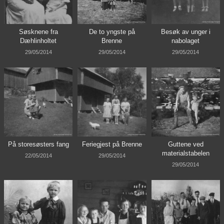
Søsknene fra
De to yngste på
Besøk av unger i
Dæhlinholtet
Brenne
nabolaget
29/05/2014
29/05/2014
29/05/2014
På storesøsters fang
Feriegjest på Brenne
Guttene ved
materialstabelen
22/05/2014
29/05/2014
29/05/2014