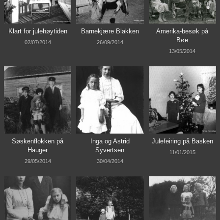
Klart for julehøytiden
Barnekjære Blakken
Amerika-besøk på
Bøe
02/07/2014
26/09/2014
13/05/2014
Søskenflokken på
Inga og Astrid
Julefeiring på Basken
Hauger
Syvertsen
11/01/2015
29/05/2014
30/04/2014