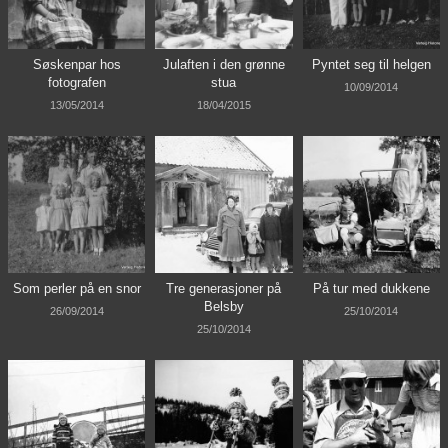
Søskenpar hos
Julaften i den grønne
Pyntet seg til helgen
fotografen
stua
10/09/2014
13/05/2014
18/04/2015
Som perler på en snor
Tre generasjoner på
På tur med dukkene
Belsby
26/09/2014
25/10/2014
25/10/2014