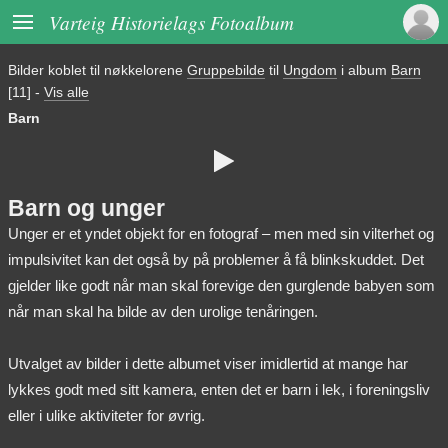

Varteig Historielags Fotoalbum
Bilder koblet til nøkkelorene
Gruppebilde
til
Ungdom
i album
Barn
[11]
-
Vis alle
Barn

Barn og unger
Unger er et yndet objekt for en fotograf – men med sin vilterhet og
impulsivitet kan det også by på problemer å få blinkskuddet. Det
gjelder like godt når man skal forevige den gurglende babyen som
når man skal ha bilde av den urolige tenåringen.
Utvalget av bilder i dette albumet viser imidlertid at mange har
lykkes godt med sitt kamera, enten det er barn i lek, i foreningsliv
eller i ulike aktiviteter for øvrig.