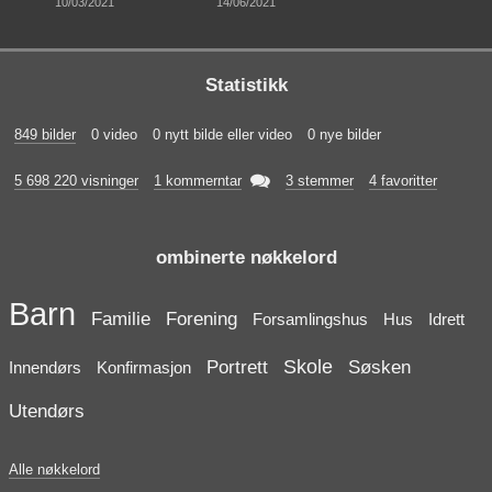
10/03/2021
14/06/2021
Statistikk
849 bilder
0 video
0 nytt bilde eller video
0 nye bilder

5 698 220 visninger
1 kommerntar
3 stemmer
4 favoritter
ombinerte nøkkelord
Barn
Familie
Forening
Forsamlingshus
Hus
Idrett
Skole
Portrett
Søsken
Innendørs
Konfirmasjon
Utendørs
Alle nøkkelord