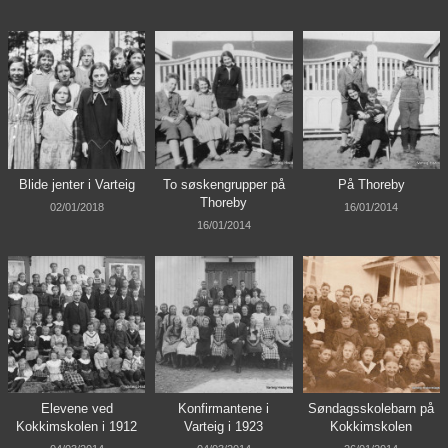
Blide jenter i Varteig
To søskengrupper på
På Thoreby
Thoreby
02/01/2018
16/01/2014
16/01/2014
Elevene ved
Konfirmantene i
Søndagsskolebarn på
Kokkimskolen i 1912
Varteig i 1923
Kokkimskolen