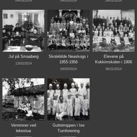
04/03/2014
04/03/2014
26/01/2014
Jul på Smaaberg
Skolebilde Neaskogs i
Elevene på
1955-1956
Kokkimskolen i 1906
13/02/2014
04/03/2014
06/11/2014
Venninner ved
Guttetroppen i Ise
lekestua
Turnforening