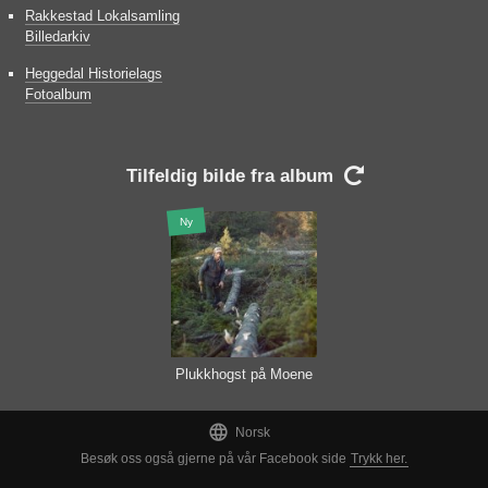
Rakkestad Lokalsamling
Billedarkiv
Heggedal Historielags
Fotoalbum
Tilfeldig bilde fra album

Ny
Plukkhogst på Moene

Norsk
Besøk oss også gjerne på vår Facebook side
Trykk her.