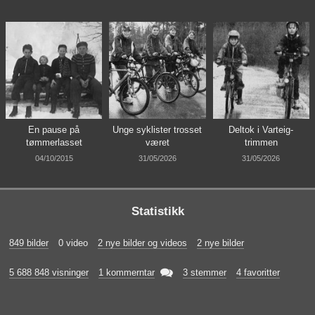
En pause på
Unge syklister trosset
Deltok i Varteig-
tømmerlasset
været
trimmen
04/10/2015
31/05/2026
31/05/2026
Statistikk
849 bilder
0 video
2 nye bilder og videos
2 nye bilder

5 688 848 visninger
1 kommerntar
3 stemmer
4 favoritter