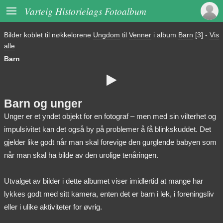

Varteig Historielags Fotoalbum
Bilder koblet til nøkkelorene
Ungdom
til
Venner
i album
Barn
[3]
-
Vis
alle
Barn

Barn og unger
Unger er et yndet objekt for en fotograf – men med sin vilterhet og
impulsivitet kan det også by på problemer å få blinkskuddet. Det
gjelder like godt når man skal forevige den gurglende babyen som
når man skal ha bilde av den urolige tenåringen.
Utvalget av bilder i dette albumet viser imidlertid at mange har
lykkes godt med sitt kamera, enten det er barn i lek, i foreningsliv
eller i ulike aktiviteter for øvrig.