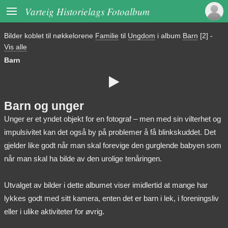

Varteig Historielags Fotoalbum
Bilder koblet til nøkkelorene
Familie
til
Ungdom
i album
Barn
[2]
-
Vis alle
Barn

Barn og unger
Unger er et yndet objekt for en fotograf – men med sin vilterhet og
impulsivitet kan det også by på problemer å få blinkskuddet. Det
gjelder like godt når man skal forevige den gurglende babyen som
når man skal ha bilde av den urolige tenåringen.
Utvalget av bilder i dette albumet viser imidlertid at mange har
lykkes godt med sitt kamera, enten det er barn i lek, i foreningsliv
eller i ulike aktiviteter for øvrig.