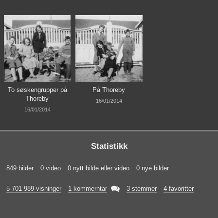
To søskengrupper på
På Thoreby
Thoreby
16/01/2014
16/01/2014
Statistikk
849 bilder
0 video
0 nytt bilde eller video
0 nye bilder

5 701 989 visninger
1 kommerntar
3 stemmer
4 favoritter