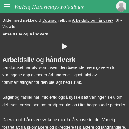

Varteig Historielags Fotoalbum
Bilder med nøkkelord
Dugnad
i album
Arbeidsliv og håndverk
[8]
-
Vis alle
Arbeidsliv og håndverk

Arbeidsliv og håndverk
Landbruket har utvilsomt vært den bærende næringsveien for
vartingene opp gjennom århundrene – godt fulgt av
tømmerfløtingen før den ble lagt ned i 1985.
Sager og møller har imidlertid også sysselsatt vartinger, selv om
det mest dreide seg om småproduksjon i tidsbegrensede perioder.
Da var nok håndverksyrkene mer helårsbaserte, der Varteig
fostret alt fra skomakere og skreddere til slaktere og landhandlere.