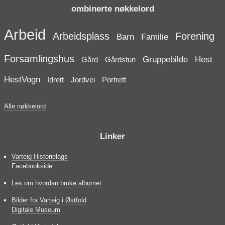
ombinerte nøkkelord
Arbeid
Arbeidsplass
Forening
Barn
Familie
Forsamlingshus
Gruppebilde
Hest
Gård
Gårdstun
HestVogn
Idrett
Jordvei
Portrett
Alle nøkkelord
Linker
Varteig Historielags
Facebookside
Les om hvordan bruke albumet
Bilder fra Varteig i Østfold
Digitale Museum