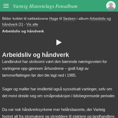

Varteig Historielags Fotoalbum
Bilder koblet til nøkkelorene
Hage
til
Søsken
i album
Arbeidsliv og
håndverk
[1]
-
Vis alle
Arbeidsliv og håndverk

Arbeidsliv og håndverk
Landbruket har utvilsomt vært den bærende næringsveien for
vartingene opp gjennom århundrene – godt fulgt av
tømmerfløtingen før den ble lagt ned i 1985.
Sager og møller har imidlertid også sysselsatt vartinger, selv om
det mest dreide seg om småproduksjon i tidsbegrensede perioder.
Da var nok håndverksyrkene mer helårsbaserte, der Varteig
fostret alt fra skomakere og skreddere til slaktere og landhandlere.