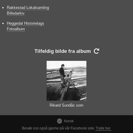
Rakkestad Lokalsamling
Billedarkiv
Heggedal Historielags
Fotoalbum
Tilfeldig bilde fra album

Rikard Sundås som
båskatt

Norsk
Besøk oss også gjerne på vår Facebook side
Trykk her.