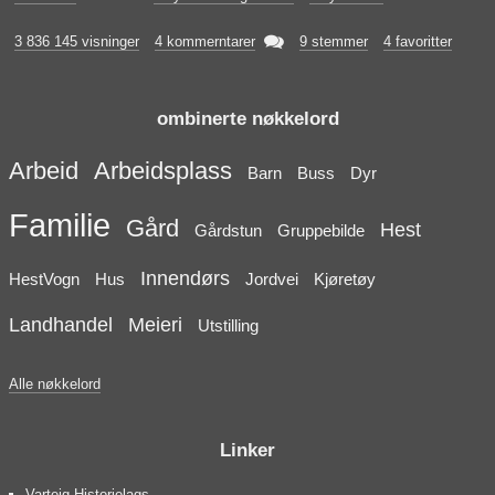

3 836 145 visninger
4 kommerntarer
9 stemmer
4 favoritter
ombinerte nøkkelord
Arbeid
Arbeidsplass
Barn
Buss
Dyr
Familie
Gård
Hest
Gårdstun
Gruppebilde
Innendørs
HestVogn
Hus
Jordvei
Kjøretøy
Landhandel
Meieri
Utstilling
Alle nøkkelord
Linker
Varteig Historielags