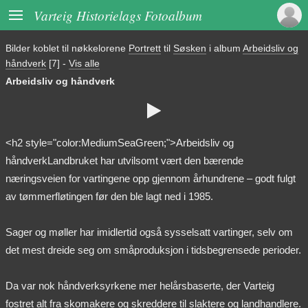

Varteig Historielags Fotoalbum
Bilder koblet til nøkkelorene
Portrett
til
Søsken
i album
Arbeidsliv og
håndverk
[7]
-
Vis alle
Arbeidsliv og håndverk

<h2 style="color:MediumSeaGreen;">Arbeidsliv og
håndverkLandbruket har utvilsomt vært den bærende
næringsveien for vartingene opp gjennom århundrene – godt fulgt
av tømmerfløtingen før den ble lagt ned i 1985.
Sager og møller har imidlertid også sysselsatt vartinger, selv om
det mest dreide seg om småproduksjon i tidsbegrensede perioder.
Da var nok håndverksyrkene mer helårsbaserte, der Varteig
fostret alt fra skomakere og skreddere til slaktere og landhandlere.