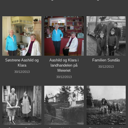
Søstrene Aashild og
Aashild og Klara i
Familien Sundås
Klara
landhandelen på
30/12/2013
Meieriet
30/12/2013
30/12/2013