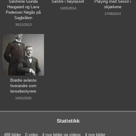
Søstrene Gunda
Søstre i høylasset
Pløying med Sessil i
Haugaard og Lava
skjækene
13/05/2014
Pedersen Høgås på
17/08/2014
Sagbråten
30/12/2013
Brødre avløste
hverandre som
lensebestyrere
14/01/2025
Statistikk
488 bilder
0 video
4 nye bilder og videos
4 nye bilder