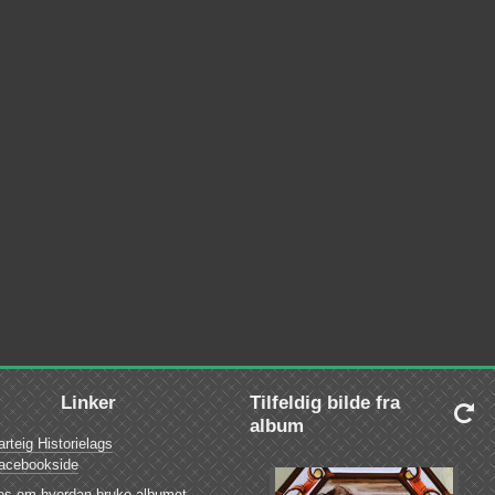
Linker
Tilfeldig bilde fra

album
arteig Historielags
acebookside
es om hvordan bruke albumet