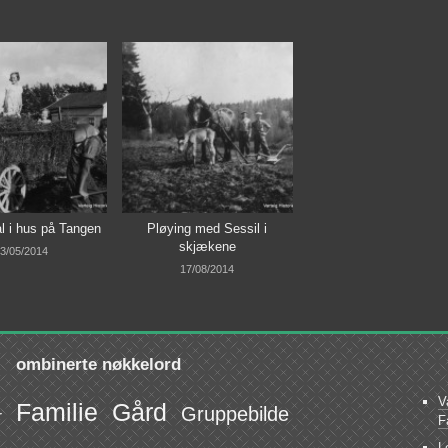
l i hus på Tangen
Pløying med Sessil i
skjækene
3/05/2014
17/08/2014
ombinerte nøkkelord
V
Familie
Gård
Gruppebilde
r
F
L