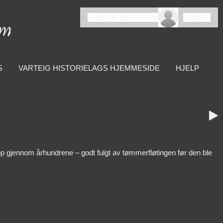
Registrer brukerkonto
Logg inn
S
VARTEIG HISTORIELAGS HJEMMESIDE
HJELP

 gjennom århundrene – godt fulgt av tømmerfløtingen før den ble