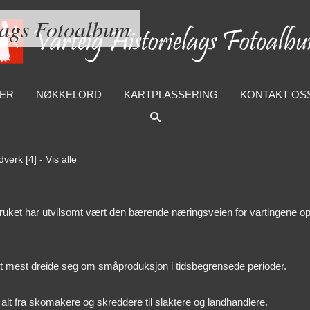
lags Fotoalbum
ER
NØKKELORD
KARTPLASSERING
KONTAKT OS
ndverk
[4]
-
Vis alle
et har utvilsomt vært den bærende næringsveien for vartingene opp
det mest dreide seg om småproduksjon i tidsbegrensede perioder.
alt fra skomakere og skreddere til slaktere og landhandlere.