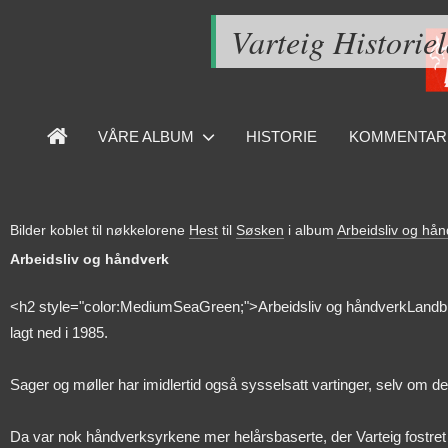
Varteig Historie
VÅRE ALBUM
HISTORIE
KOMMENTAR
Bilder koblet til nøkkelorene
Hest
til
Søsken
i album
Arbeidsliv og hå
Arbeidsliv og håndverk
<h2 style="color:MediumSeaGreen;">Arbeidsliv og håndverkLandbruk
lagt ned i 1985.
Sager og møller har imidlertid også sysselsatt vartinger, selv om 
Da var nok håndverksyrkene mer helårsbaserte, der Varteig fostret 