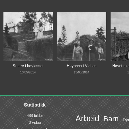
Søstre i høylasset
Høyonna i Vidnes
Høyet ska
13/05/2014
13/05/2014
1
Statistikk
488 bilder
Arbeid
Barn
Dy
0 video