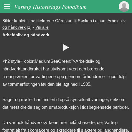

Varteig Historielags Fotoalbum
Bilder koblet til nøkkelorene
Gårdstun
til
Søsken
i album
Arbeidsliv
og håndverk
[1]
-
Vis alle
Arbeidsliv og håndverk

<h2 style="color:MediumSeaGreen;">Arbeidsliv og
håndverkLandbruket har utvilsomt vært den bærende
næringsveien for vartingene opp gjennom århundrene – godt fulgt
av tømmerfløtingen før den ble lagt ned i 1985.
Sager og møller har imidlertid også sysselsatt vartinger, selv om
det mest dreide seg om småproduksjon i tidsbegrensede perioder.
Da var nok håndverksyrkene mer helårsbaserte, der Varteig
fostret alt fra skomakere og skreddere til slaktere og landhandlere.