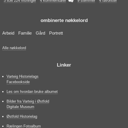

3 836 224 visninger
4 kommerntarer
9 stemmer
4 favoritter
ombinerte nøkkelord
Arbeid
Familie
Gård
Portrett
Alle nøkkelord
Linker
Varteig Historielags
Facebookside
Les om hvordan bruke albumet
Bilder fra Varteig i Østfold
Digitale Museum
Østfold Historielag
Rælingen Fotoalbum