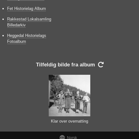
Fet Historielag Album
Rakkestad Lokalsamling
Billedarkiv
Heggedal Historielags
Fotoalbum
Tilfeldig bilde fra album

Klar over overnatting
på Skøresota

Norsk