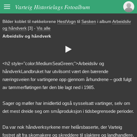

Varteig Historielags Fotoalbum
Bilder koblet til nøkkelorene
HestVogn
til
Søsken
i album
Arbeidsliv
og håndverk
[3]
-
Vis alle
Arbeidsliv og håndverk

<h2 style="color:MediumSeaGreen;">Arbeidsliv og
håndverkLandbruket har utvilsomt vært den bærende
næringsveien for vartingene opp gjennom århundrene – godt fulgt
av tømmerfløtingen før den ble lagt ned i 1985.
Sager og møller har imidlertid også sysselsatt vartinger, selv om
det mest dreide seg om småproduksjon i tidsbegrensede perioder.
Da var nok håndverksyrkene mer helårsbaserte, der Varteig
fostret alt fra skomakere og skreddere til slaktere og landhandlere.