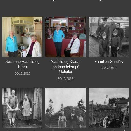
Søstrene Aashild og
Aashild og Klara i
Familien Sundås
Klara
landhandelen på
30/12/2013
Meieriet
30/12/2013
30/12/2013