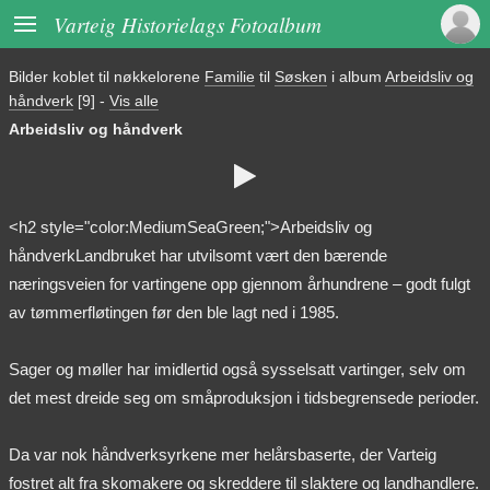

Varteig Historielags Fotoalbum
Bilder koblet til nøkkelorene
Familie
til
Søsken
i album
Arbeidsliv og
håndverk
[9]
-
Vis alle
Arbeidsliv og håndverk

<h2 style="color:MediumSeaGreen;">Arbeidsliv og
håndverkLandbruket har utvilsomt vært den bærende
næringsveien for vartingene opp gjennom århundrene – godt fulgt
av tømmerfløtingen før den ble lagt ned i 1985.
Sager og møller har imidlertid også sysselsatt vartinger, selv om
det mest dreide seg om småproduksjon i tidsbegrensede perioder.
Da var nok håndverksyrkene mer helårsbaserte, der Varteig
fostret alt fra skomakere og skreddere til slaktere og landhandlere.