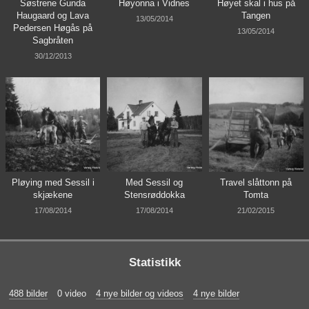
Søstrene Gunda
Høyonna i Vidnes
Høyet skal i hus på
Haugaard og Lava
Tangen
13/05/2014
Pedersen Høgås på
13/05/2014
Sagbråten
30/12/2013
Pløying med Sessil i
Med Sessil og
Travel slåttonn på
skjækene
Stensrøddokka
Tomta
17/08/2014
17/08/2014
21/02/2015
Statistikk
488 bilder
0 video
4 nye bilder og videos
4 nye bilder