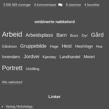

3 836 669 visninger
4 kommerntarer
9 stemmer
4 favoritter
ombinerte nøkkelord
Arbeid
Gård
Arbeidsplass
Barn
Buss
Dyr
Gruppebilde
Hest
HestVogn
Gårdstun
Hage
Hus
Jordvei
Innendørs
Landhandel
Meieri
Kjøretøy
Portrett
Utstilling
Alle nøkkelord
Linker
Varteig Historielags