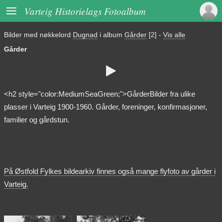

Varteig Historielags Fotoalbum
Bilder med nøkkelord
Dugnad
i album
Gårder
[2]
-
Vis alle
Gårder

<h2 style="color:MediumSeaGreen;">GårderBilder fra ulike
plasser i Varteig 1900-1960. Gårder, foreninger, konfirmasjoner,
familier og gårdstun.
På Østfold Fylkes bildearkiv finnes også mange flyfoto av gårder i
Varteig.