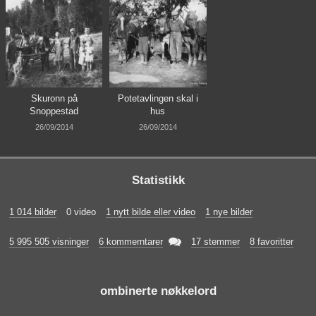
Skuronn på
Potetavlingen skal i
Snoppestad
hus
26/09/2014
26/09/2014
Statistikk
1 014 bilder
0 video
1 nytt bilde eller video
1 nye bilder

5 995 505 visninger
6 kommerntarer
17 stemmer
8 favoritter
ombinerte nøkkelord