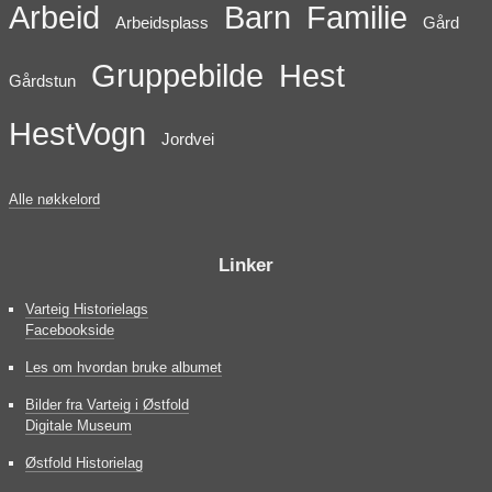
Arbeid
Barn
Familie
Arbeidsplass
Gård
Gruppebilde
Hest
Gårdstun
HestVogn
Jordvei
Alle nøkkelord
Linker
Varteig Historielags
Facebookside
Les om hvordan bruke albumet
Bilder fra Varteig i Østfold
Digitale Museum
Østfold Historielag