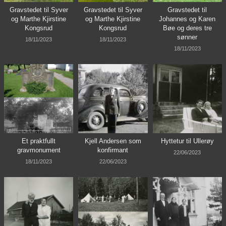
Gravstedet til Syver
Gravstedet til Syver
Gravstedet til
og Marthe Kjirstine
og Marthe Kjirstine
Johannes og Karen
Kongsrud
Kongsrud
Bøe og deres tre
sønner
18/11/2023
18/11/2023
18/11/2023
Et praktfullt
Kjell Andersen som
Hyttetur til Ullerøy
gravmonument
konfirmant
22/06/2023
18/11/2023
22/06/2023