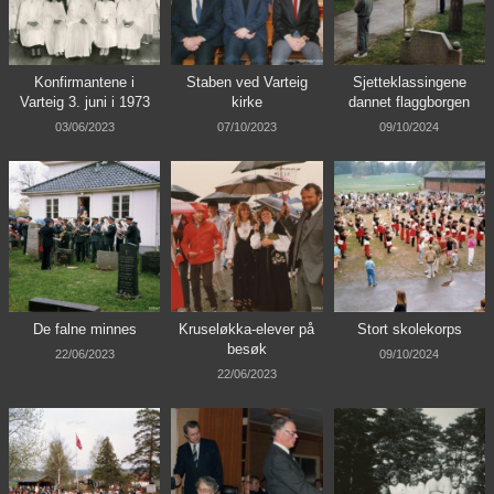
Konfirmantene i
Staben ved Varteig
Sjetteklassingene
Varteig 3. juni i 1973
kirke
dannet flaggborgen
03/06/2023
07/10/2023
09/10/2024
De falne minnes
Kruseløkka-elever på
Stort skolekorps
besøk
22/06/2023
09/10/2024
22/06/2023