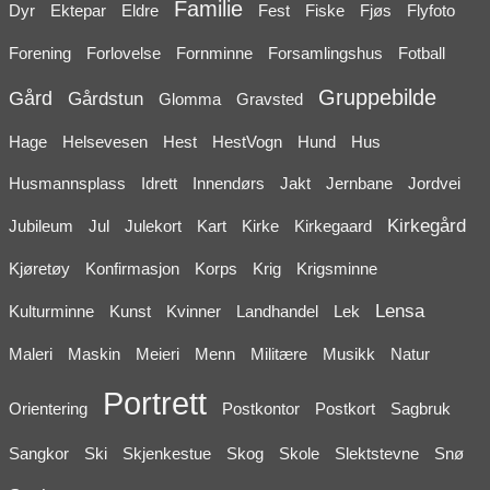
Familie
Dyr
Ektepar
Eldre
Fest
Fiske
Fjøs
Flyfoto
Forening
Forlovelse
Fornminne
Forsamlingshus
Fotball
Gruppebilde
Gård
Gårdstun
Glomma
Gravsted
Hage
Helsevesen
Hest
HestVogn
Hund
Hus
Husmannsplass
Idrett
Innendørs
Jakt
Jernbane
Jordvei
Kirkegård
Jubileum
Jul
Julekort
Kart
Kirke
Kirkegaard
Kjøretøy
Konfirmasjon
Korps
Krig
Krigsminne
Lensa
Kulturminne
Kunst
Kvinner
Landhandel
Lek
Maleri
Maskin
Meieri
Menn
Militære
Musikk
Natur
Portrett
Orientering
Postkontor
Postkort
Sagbruk
Sangkor
Ski
Skjenkestue
Skog
Skole
Slektstevne
Snø