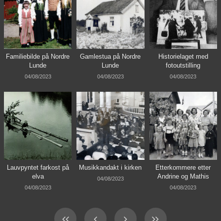
Familiebilde på Nordre
Gamlestua på Nordre
Historielaget med
Lunde
Lunde
fotoutstilling
04/08/2023
04/08/2023
04/08/2023
Lauvpyntet farkost på
Musikkandakt i kirken
Etterkommere etter
elva
Andrine og Mathis
04/08/2023
04/08/2023
04/08/2023