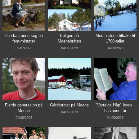
Hun kan unne seg en
Boligen på
Med historie tilbake til
fem-minutter
Moenebråten
1700-tallet
09/07/2023
04/08/2023
04/08/2023
Fjerde generasjon på
Gårdstunet på Moene
"Varteigs Håp" levde i
Moene
halvannet år
04/08/2023
04/08/2023
04/08/2023