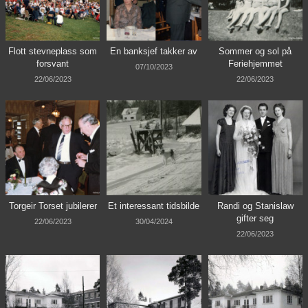
Flott stevneplass som
En banksjef takker av
Sommer og sol på
forsvant
Feriehjemmet
07/10/2023
22/06/2023
22/06/2023
Torgeir Torset jubilerer
Et interessant tidsbilde
Randi og Stanislaw
gifter seg
22/06/2023
30/04/2024
22/06/2023