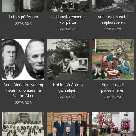
Tittutn på Åstorp
Ungdomsforeningens
Ved sørgehuset i
kor på tur
Iseplassveien
22/06/2023
22/06/2023
22/06/2023
Anne Marie fra Bøe og
Kokke på Åstorp
Samlet rundt
Peter Honoratius fra
gamlehjem
platespilleren
Vestre Aker
22/06/2023
09/10/2024
22/06/2023