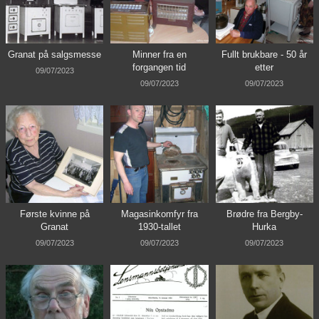
Granat på salgsmesse
Minner fra en
Fullt brukbare - 50 år
forgangen tid
etter
09/07/2023
09/07/2023
09/07/2023
Første kvinne på
Magasinkomfyr fra
Brødre fra Bergby-
Granat
1930-tallet
Hurka
09/07/2023
09/07/2023
09/07/2023