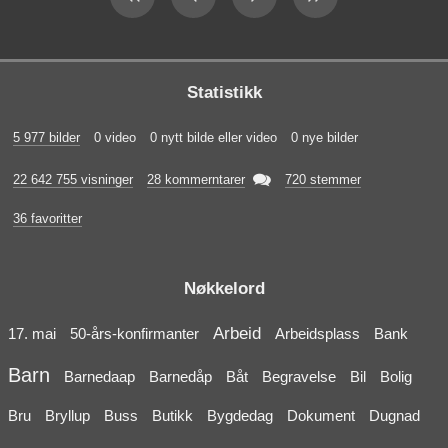
Statistikk
5 977 bilder
0 video
0 nytt bilde eller video
0 nye bilder

22 642 755 visninger
28 kommerntarer
720 stemmer
36 favoritter
Nøkkelord
Arbeid
17. mai
50-års-konfirmanter
Arbeidsplass
Bank
Barn
Barnedaap
Barnedåp
Båt
Begravelse
Bil
Bolig
Bru
Bryllup
Buss
Butikk
Bygdedag
Dokument
Dugnad