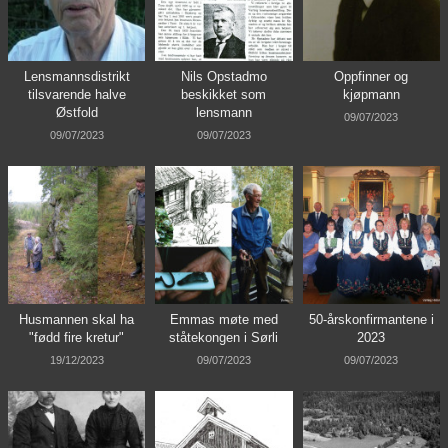
Lensmannsdistrikt
Nils Opstadmo
Oppfinner og
tilsvarende halve
beskikket som
kjøpmann
Østfold
lensmann
09/07/2023
09/07/2023
09/07/2023
Husmannen skal ha
Emmas møte med
50-årskonfirmantene i
"fødd fire kretur"
ståtekongen i Sørli
2023
19/12/2023
09/07/2023
09/07/2023