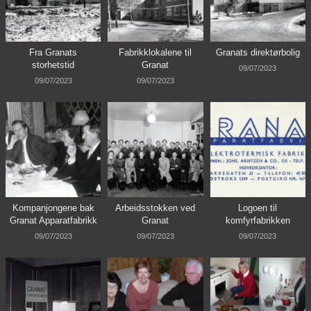
Fra Granats
Fabrikklokalene til
Granats direktørbolig
storhetstid
Granat
09/07/2023
09/07/2023
09/07/2023
Kompanjongene bak
Arbeidsstokken ved
Logoen til
Granat Apparatfabrikk
Granat
komfyrfabrikken
09/07/2023
09/07/2023
09/07/2023