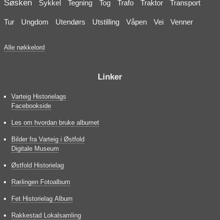
Søsken
Sykkel
Tegning
Tog
Trafo
Traktor
Transport
Tur
Ungdom
Utendørs
Utstilling
Våpen
Vei
Venner
Alle nøkkelord
Linker
Varteig Historielags
Facebookside
Les om hvordan bruke albumet
Bilder fra Varteig i Østfold
Digitale Museum
Østfold Historielag
Rælingen Fotoalbum
Fet Historielag Album
Rakkestad Lokalsamling