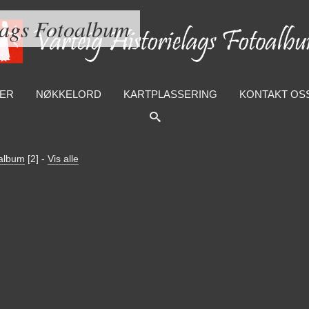
lags Fotoalbum
ER
NØKKELORD
KARTPLASSERING
KONTAKT OS
t album
[2]
-
Vis alle