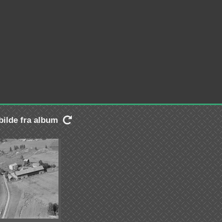
 bilde fra album
