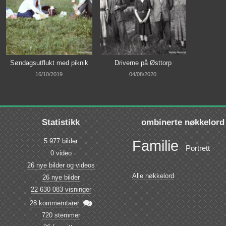
Søndagsutflukt med piknik
Driverne på Østtorp
16/10/2019
04/08/2020
Statistikk
ombinerte nøkkelord
5 977 bilder
Familie
Portrett
0 video
26 nye bilder og videos
Alle nøkkelord
26 nye bilder
22 630 083 visninger

28 kommerntarer
720 stemmer