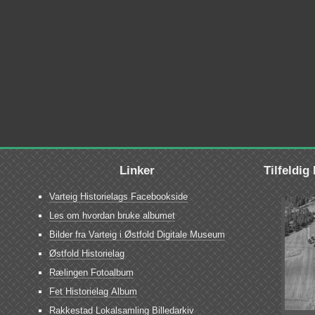
Linker
Tilfeldig
Varteig Historielags Facebookside
Les om hvordan bruke albumet
Bilder fra Varteig i Østfold Digitale Museum
Østfold Historielag
Rælingen Fotoalbum
Fet Historielag Album
Rakkestad Lokalsamling Billedarkiv