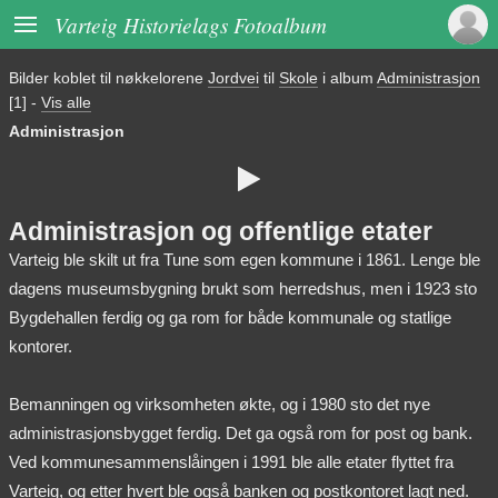

Varteig Historielags Fotoalbum
Bilder koblet til nøkkelorene
Jordvei
til
Skole
i album
Administrasjon
[1]
-
Vis alle
Administrasjon

Administrasjon og offentlige etater
Varteig ble skilt ut fra Tune som egen kommune i 1861. Lenge ble
dagens museumsbygning brukt som herredshus, men i 1923 sto
Bygdehallen ferdig og ga rom for både kommunale og statlige
kontorer.
Bemanningen og virksomheten økte, og i 1980 sto det nye
administrasjonsbygget ferdig. Det ga også rom for post og bank.
Ved kommunesammenslåingen i 1991 ble alle etater flyttet fra
Varteig, og etter hvert ble også banken og postkontoret lagt ned.