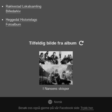
Rakkestad Lokalsamling
Billedarkiv
Heggedal Historielags
Fotoalbum
Tilfeldig bilde fra album

I Nansens skispor
over Grønlands-isen

Norsk
Besøk oss også gjerne på vår Facebook side
Trykk her.