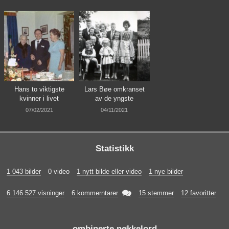
Hans to viktigste
Lars Bøe omkranset
kvinner i livet
av de yngste
07/02/2021
04/11/2021
Statistikk
1 043 bilder
0 video
1 nytt bilde eller video
1 nye bilder

6 146 527 visninger
6 kommerntarer
15 stemmer
12 favoritter
ombinerte nøkkelord