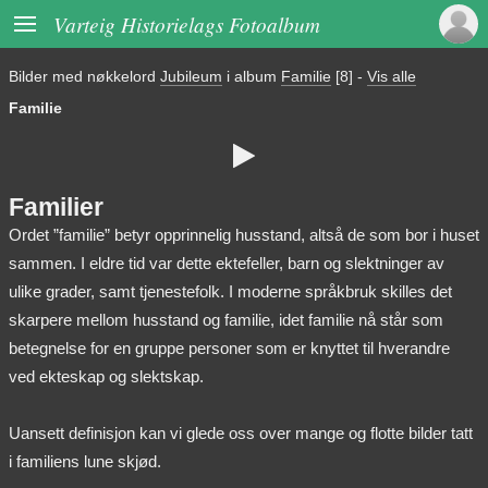

Varteig Historielags Fotoalbum
Bilder med nøkkelord
Jubileum
i album
Familie
[8]
-
Vis alle
Familie

Familier
Ordet ”familie” betyr opprinnelig husstand, altså de som bor i huset
sammen. I eldre tid var dette ektefeller, barn og slektninger av
ulike grader, samt tjenestefolk. I moderne språkbruk skilles det
skarpere mellom husstand og familie, idet familie nå står som
betegnelse for en gruppe personer som er knyttet til hverandre
ved ekteskap og slektskap.
Uansett definisjon kan vi glede oss over mange og flotte bilder tatt
i familiens lune skjød.