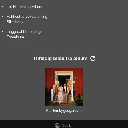
Fet Historielag Album
Rakkestad Lokalsamling
Billedarkiv
Heggedal Historielags
Fotoalbum
Tilfeldig bilde fra album

På Hembygdsgården i
Ransäter

Norsk