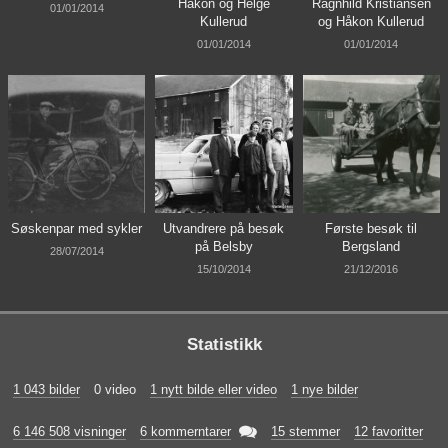
Håkon og Helge
Ragnhild Kristiansen
01/01/2014
Kullerud
og Håkon Kullerud
01/01/2014
01/01/2014
Søskenpar med sykler
Utvandrere på besøk
Første besøk til
på Belsby
Bergsland
28/07/2014
15/10/2014
21/12/2016
Statistikk
1 043 bilder
0 video
1 nytt bilde eller video
1 nye bilder

6 146 508 visninger
6 kommerntarer
15 stemmer
12 favoritter