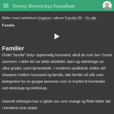

Varteig Historielags Fotoalbum
Bilder med nøkkelord
Ungdom
i album
Familie
[9]
-
Vis alle
Familie

Familier
Ordet ”familie” betyr opprinnelig husstand, altså de som bor i huset
sammen. I eldre tid var dette ektefeller, barn og slektninger av
ulike grader, samt tjenestefolk. I moderne språkbruk skilles det
skarpere mellom husstand og familie, idet familie nå står som
betegnelse for en gruppe personer som er knyttet til hverandre
ved ekteskap og slektskap.
Uansett definisjon kan vi glede oss over mange og flotte bilder tatt
i familiens lune skjød.