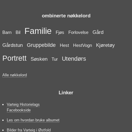
ombinerte nøkkelord
Familie
Gård
Barn
Bil
Fjøs
Forlovelse
Gruppebilde
Gårdstun
Kjøretøy
Hest
HestVogn
Portrett
Utendørs
Søsken
Tur
Alle nøkkelord
Linker
Varteig Historielags
Facebookside
Les om hvordan bruke albumet
Bilder fra Varteig i Østfold