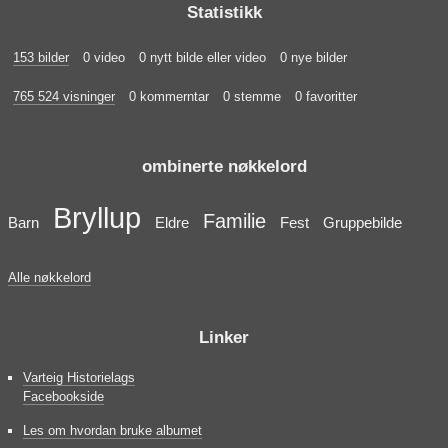
Statistikk
153 bilder
0 video
0 nytt bilde eller video
0 nye bilder
765 524 visninger
0 kommerntar
0 stemme
0 favoritter
ombinerte nøkkelord
Bryllup
Familie
Barn
Eldre
Fest
Gruppebilde
Alle nøkkelord
Linker
Varteig Historielags
Facebookside
Les om hvordan bruke albumet