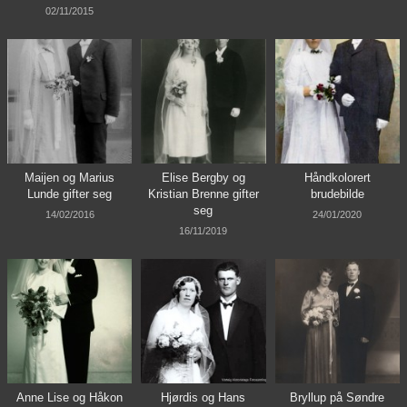
02/11/2015
Maijen og Marius
Elise Bergby og
Håndkolorert
Lunde gifter seg
Kristian Brenne gifter
brudebilde
seg
14/02/2016
24/01/2020
16/11/2019
Anne Lise og Håkon
Hjørdis og Hans
Bryllup på Søndre