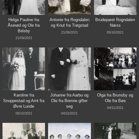
Helga Pauline fra
Antonie fra Rogndalen
Brudeparet Rogndalen
Åserød og Ole fra
og Knut fra Trøgstad
Næss
Belsby
21/09/2021
05/10/2021
21/09/2021
Karoline fra
Johanne fra Aarbu og
Olga fra Brunsby og
Snoppestad og Arnt fra
Ole fra Brenne gifter
Ole fra Bøe
Øvre Lunde
seg
04/11/2021
05/10/2021
04/11/2021