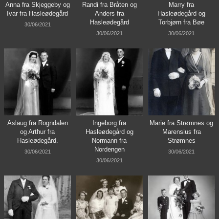
Anna fra Skjeggeby og
Randi fra Bråten og
Marry fra
Ivar fra Hasleødegård
Anders fra
Hasleødegård og
Hasleødegård
Torbjørn fra Bøe
30/06/2021
30/06/2021
30/06/2021
Aslaug fra Rogndalen
Ingeborg fra
Marie fra Strømnes og
og Arthur fra
Hasleødegård og
Marensius fra
Hasleødegård.
Normann fra
Strømnes
Nordengen
30/06/2021
30/06/2021
30/06/2021