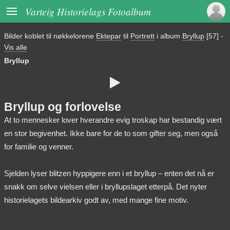

Varteig Historielags Fotoalbum
Bilder koblet til nøkkelorene
Ektepar
til
Portrett
i album
Bryllup
[57]
-
Vis alle
Bryllup

Bryllup og forlovelse
At to mennesker lover hverandre evig troskap har bestandig vært
en stor begivenhet. Ikke bare for de to som gifter seg, men også
for familie og venner.
Sjelden lyser blitzen hyppigere enn i et bryllup – enten det nå er
snakk om selve vielsen eller i bryllupslaget etterpå. Det nyter
historielagets bildearkiv godt av, med mange fine motiv.