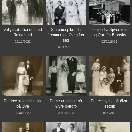
Vellykket allianse med
Sju brudepiker da
Louise fra Spydevold
Rakkestad
Johanne og Ole giftet
og Otto fra Brunsby
seg
02/12/2021
02/12/2021
02/12/2021
De drev kolonialbutikk
De neste eierne på
Det er bryllup på Øvre
på Øya
Øvre Isetorp
Isetorp
28/06/2022
28/06/2022
28/06/2022