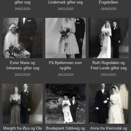
gifter seg
Lindemark gifter seg
Engebråten
24/01/2020
24/01/2020
19/08/2020
Ester Marie og
På Bjellemoen som
Ruth Rogndalen og
Johannes gifter seg
nygifte
Fred Lunde gifter seg
18/12/2020
18/12/2020
23/01/2021
Margith fra Øya og Ole
Brudeparet Oddveig og
Anna fra Klemsdal og