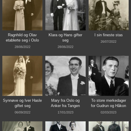
Ragnhild og Olav
Klara og Hans gifter
I sin fineste stas
etablerte seg i Oslo
seg
26/07/2022
28/06/2022
28/06/2022
Synnøve og Iver Hasle
Mary fra Oslo og
To store merkedager
giftet seg
Anker fra Tangen
for Gudrun og Håkon
06/09/2022
17/01/2023
02/03/2023