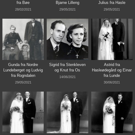
fra Bøe
Bjarne Lilleng
Julius fra Hasle
28/02/2021
29/05/2021
29/05/2021
Gunda fra Nordre
Sigrid fra Stenkleven
Astrid fra
Lundeberget og Ludvig
og Knut fra Os
Hasleødegård og Einar
fra Rogndalen
fra Lunde
14/06/2021
29/05/2021
30/06/2021