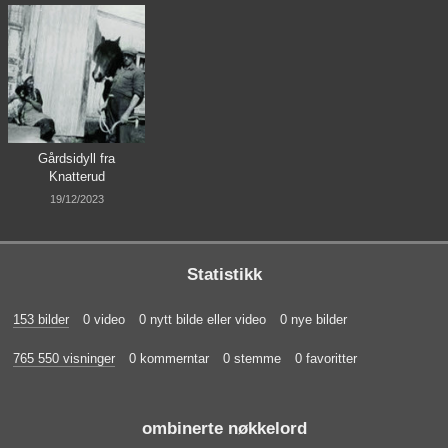
Gårdsidyll fra
Knatterud
19/12/2023
Statistikk
153 bilder
0 video
0 nytt bilde eller video
0 nye bilder
765 550 visninger
0 kommerntar
0 stemme
0 favoritter
ombinerte nøkkelord