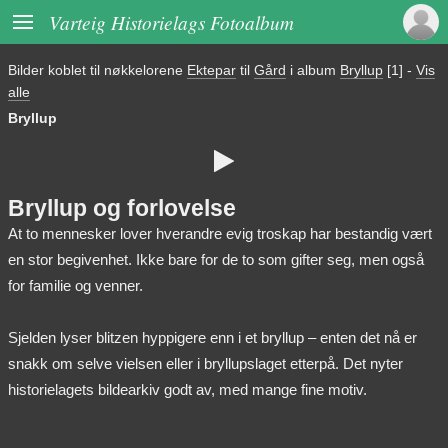

Varteig Historielags Fotoalbum
Bilder koblet til nøkkelorene
Ektepar
til
Gård
i album
Bryllup
[1]
-
Vis
alle
Bryllup

Bryllup og forlovelse
At to mennesker lover hverandre evig troskap har bestandig vært
en stor begivenhet. Ikke bare for de to som gifter seg, men også
for familie og venner.
Sjelden lyser blitzen hyppigere enn i et bryllup – enten det nå er
snakk om selve vielsen eller i bryllupslaget etterpå. Det nyter
historielagets bildearkiv godt av, med mange fine motiv.