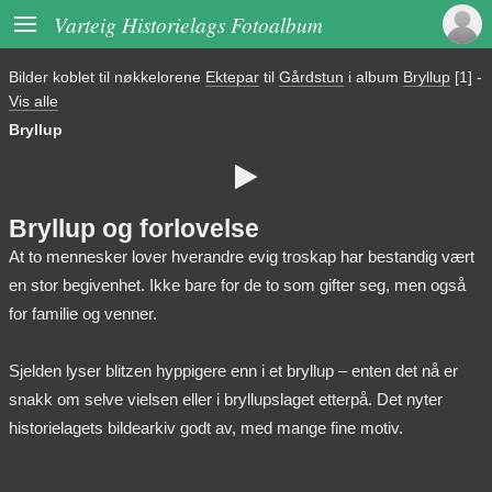

Varteig Historielags Fotoalbum
Bilder koblet til nøkkelorene
Ektepar
til
Gårdstun
i album
Bryllup
[1]
-
Vis alle
Bryllup

Bryllup og forlovelse
At to mennesker lover hverandre evig troskap har bestandig vært
en stor begivenhet. Ikke bare for de to som gifter seg, men også
for familie og venner.
Sjelden lyser blitzen hyppigere enn i et bryllup – enten det nå er
snakk om selve vielsen eller i bryllupslaget etterpå. Det nyter
historielagets bildearkiv godt av, med mange fine motiv.