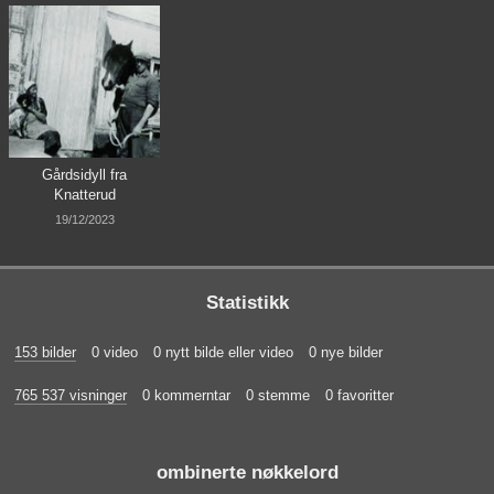
Gårdsidyll fra
Knatterud
19/12/2023
Statistikk
153 bilder
0 video
0 nytt bilde eller video
0 nye bilder
765 537 visninger
0 kommerntar
0 stemme
0 favoritter
ombinerte nøkkelord