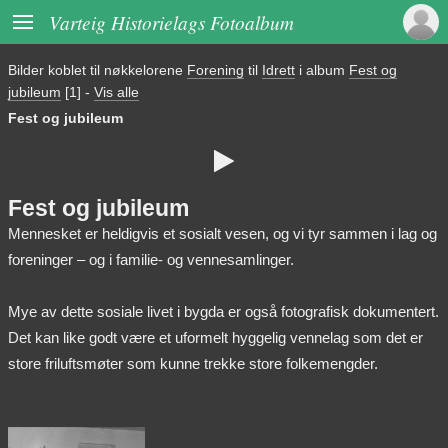

Varteig Historielags Fotoalbum
Bilder koblet til nøkkelorene
Forening
til
Idrett
i album
Fest og
jubileum
[1]
-
Vis alle
Fest og jubileum

Fest og jubileum
Mennesket er heldigvis et sosialt vesen, og vi tyr sammen i lag og
foreninger – og i familie- og vennesamlinger.
Mye av dette sosiale livet i bygda er også fotografisk dokumentert.
Det kan like godt være et uformelt hyggelig vennelag som det er
store friluftsmøter som kunne trekke store folkemengder.