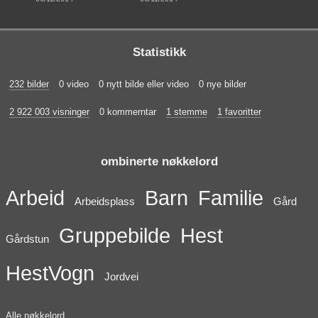
Statistikk
232 bilder
0 video
0 nytt bilde eller video
0 nye bilder
2 922 003 visninger
0 kommerntar
1 stemme
1 favoritter
ombinerte nøkkelord
Arbeid
Barn
Familie
Arbeidsplass
Gård
Gruppebilde
Hest
Gårdstun
HestVogn
Jordvei
Alle nøkkelord