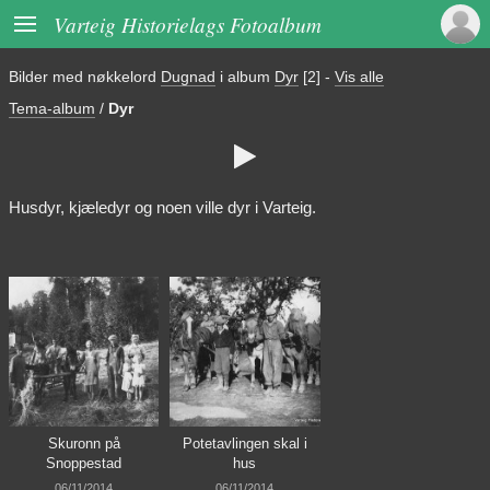

Varteig Historielags Fotoalbum
Bilder med nøkkelord
Dugnad
i album
Dyr
[2]
-
Vis alle
Tema-album
/
Dyr

Husdyr, kjæledyr og noen ville dyr i Varteig.
Skuronn på
Potetavlingen skal i
Snoppestad
hus
06/11/2014
06/11/2014