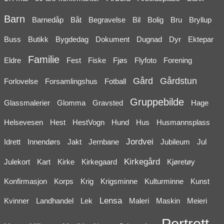
Barn
Barnedåp
Båt
Begravelse
Bil
Bolig
Bru
Bryllup
Buss
Butikk
Bygdedag
Dokument
Dugnad
Dyr
Ektepar
Familie
Eldre
Fest
Fiske
Fjøs
Flyfoto
Forening
Gård
Gårdstun
Forlovelse
Forsamlingshus
Fotball
Gruppebilde
Glassmalerier
Glomma
Gravsted
Hage
Helsevesen
Hest
HestVogn
Hund
Hus
Husmannsplass
Jordvei
Idrett
Innendørs
Jakt
Jernbane
Jubileum
Jul
Kirkegård
Julekort
Kart
Kirke
Kirkegaard
Kjøretøy
Konfirmasjon
Korps
Krig
Krigsminne
Kulturminne
Kunst
Lensa
Kvinner
Landhandel
Lek
Maleri
Maskin
Meieri
Portrett