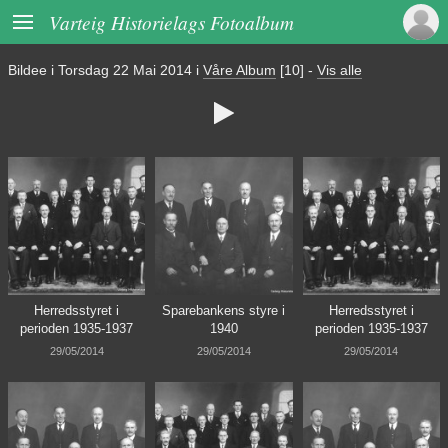

Varteig Historielags Fotoalbum
Bildee i
Torsdag 22 Mai 2014
i
Våre Album
[10]
-
Vis alle

Herredsstyret i
Sparebankens styre i
Herredsstyret i
perioden 1935-1937
1940
perioden 1935-1937
29/05/2014
29/05/2014
29/05/2014