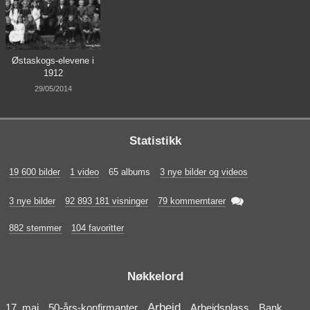
Østaskogs-elevene i
1912
29/05/2014
Statistikk
19 600 bilder
1 video
65 albums
3 nye bilder og videos

3 nye bilder
92 893 181 visninger
79 kommerntarer
882 stemmer
104 favoritter
Nøkkelord
Arbeid
17. mai
50-års-konfirmanter
Arbeidsplass
Bank