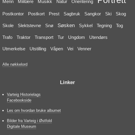
Menn
Militære
Musikk
Natur
Orientering
Postkontor
Postkort
Prest
Sagbruk
Sangkor
Ski
Skog
Søsken
Skole
Slektstevne
Snø
Sykkel
Tegning
Tog
Trafo
Traktor
Transport
Tur
Ungdom
Utendørs
Utmerkelse
Utstilling
Våpen
Vei
Venner
Alle nøkkelord
Linker
Varteig Historielags
Facebookside
Les om hvordan bruke albumet
Bilder fra Varteig i Østfold
Digitale Museum