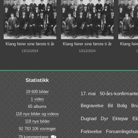
Klang feirer sine første ti år
Klang feirer sine første ti år
Klang feire
13/12/2024
13/12/2024
1
Statistikk
19 600 bilder
17. mai
50-års-konfirmante
1 video
Begravelse
Bil
Bolig
Br
65 albums
118 nye bilder og videos
Dugnad
Dyr
Ektepar
El
118 nye bilder
92 783 106 visninger
Forlovelse
Forsamlingshu

79 kommerntarer