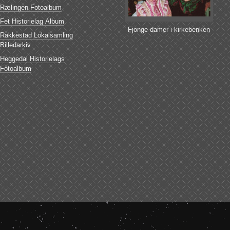
Rælingen Fotoalbum
Fet Historielag Album
Fjonge damer i kirkebenken
Rakkestad Lokalsamling
Billedarkiv
Heggedal Historielags
Fotoalbum