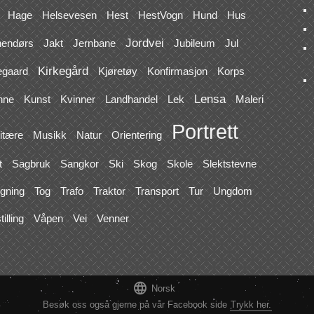
Hage
Helsevesen
Hest
HestVogn
Hund
Hus
Jordvei
nendørs
Jakt
Jernbane
Jubileum
Jul
Kirkegård
egaard
Kjøretøy
Konfirmasjon
Korps
Lensa
nne
Kunst
Kvinner
Landhandel
Lek
Maleri
Portrett
litære
Musikk
Natur
Orientering
t
Sagbruk
Sangkor
Ski
Skog
Skole
Slektstevne
gning
Tog
Trafo
Traktor
Transport
Tur
Ungdom
tilling
Våpen
Vei
Venner

Norsk
Besøk oss også gjerne på vår Facebook side
Trykk her.