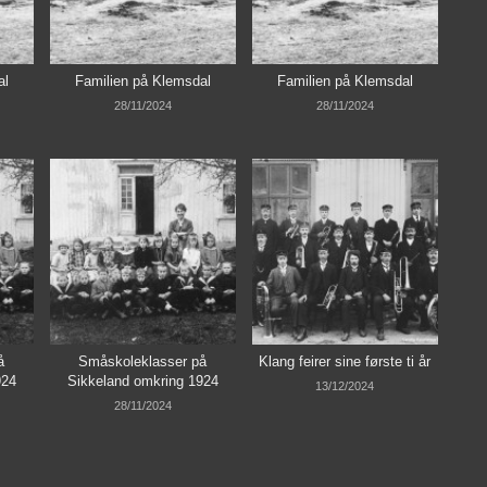
al
Familien på Klemsdal
Familien på Klemsdal
28/11/2024
28/11/2024
å
Småskoleklasser på
Klang feirer sine første ti år
924
Sikkeland omkring 1924
13/12/2024
28/11/2024