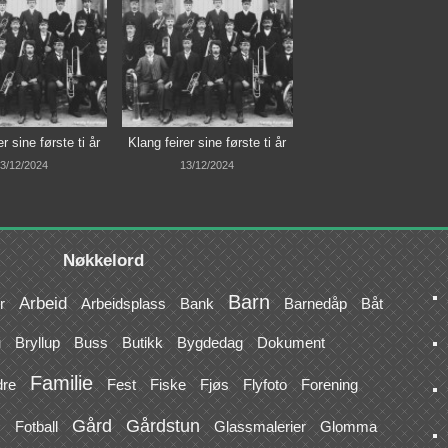
r sine første ti år
Klang feirer sine første ti år
3/12/2024
13/12/2024
Nøkkelord
Barn
Arbeid
r
Arbeidsplass
Bank
Barnedåp
Båt
u
Bryllup
Buss
Butikk
Bygdedag
Dokument
Familie
dre
Fest
Fiske
Fjøs
Flyfoto
Forening
Gård
Gårdstun
s
Fotball
Glassmalerier
Glomma