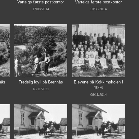
Varteigs første postkontor
Varteigs første postkontor
17/08/2014
10/08/2014
nås
Fredelig idyll på Brennås
Elevene på Kokkimskolen i
1906
18/11/2021
06/11/2014