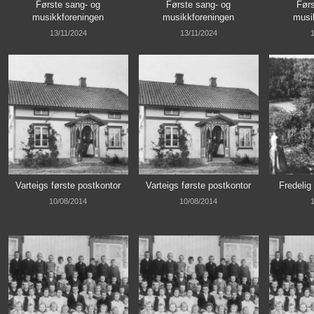
Første sang- og
Første sang- og
Førs
musikkforeningen
musikkforeningen
musi
13/11/2024
13/11/2024
1
Varteigs første postkontor
Varteigs første postkontor
Fredelig
10/08/2014
10/08/2014
1