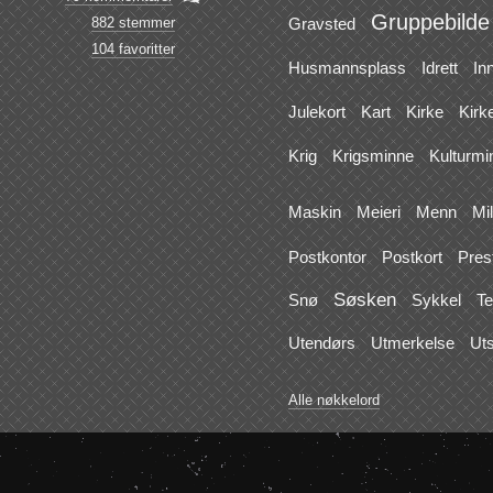
Gruppebilde
882 stemmer
Gravsted
104 favoritter
Husmannsplass
Idrett
In
Julekort
Kart
Kirke
Kirk
Krig
Krigsminne
Kulturmi
Maskin
Meieri
Menn
Mi
Postkontor
Postkort
Pres
Søsken
Snø
Sykkel
Te
Utendørs
Utmerkelse
Uts
Alle nøkkelord