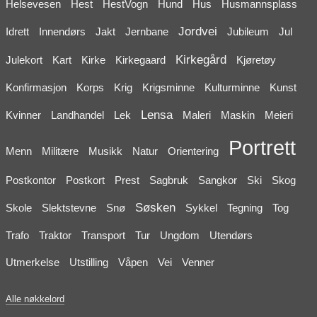
Helsevesen
Hest
HestVogn
Hund
Hus
Husmannsplass
Jordvei
Idrett
Innendørs
Jakt
Jernbane
Jubileum
Jul
Kirkegård
Julekort
Kart
Kirke
Kirkegaard
Kjøretøy
Konfirmasjon
Korps
Krig
Krigsminne
Kulturminne
Kunst
Lensa
Kvinner
Landhandel
Lek
Maleri
Maskin
Meieri
Portrett
Menn
Militære
Musikk
Natur
Orientering
Postkontor
Postkort
Prest
Sagbruk
Sangkor
Ski
Skog
Søsken
Skole
Slektstevne
Snø
Sykkel
Tegning
Tog
Trafo
Traktor
Transport
Tur
Ungdom
Utendørs
Utmerkelse
Utstilling
Våpen
Vei
Venner
Alle nøkkelord