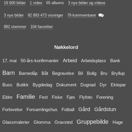
19 600 bilder
1 video
65 albums
3 nye bilder og videos

3 nye bilder
92 893 473 visninger
79 kommerntarer
882 stemmer
104 favoritter
Nøkkelord
Arbeid
17. mai
50-års-konfirmanter
Arbeidsplass
Bank
Barn
Barnedåp
Båt
Begravelse
Bil
Bolig
Bru
Bryllup
Buss
Butikk
Bygdedag
Dokument
Dugnad
Dyr
Ektepar
Familie
Eldre
Fest
Fiske
Fjøs
Flyfoto
Forening
Gård
Gårdstun
Forlovelse
Forsamlingshus
Fotball
Gruppebilde
Glassmalerier
Glomma
Gravsted
Hage