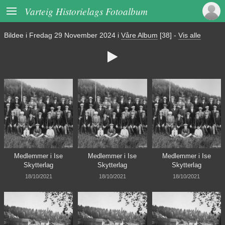

Varteig Historielags Fotoalbum
Bildee i
Fredag 29 November 2024
i
Våre Album
[38]
-
Vis alle

Medlemmer i Ise
Medlemmer i Ise
Medlemmer i Ise
Skytterlag
Skytterlag
Skytterlag
18/10/2021
18/10/2021
18/10/2021