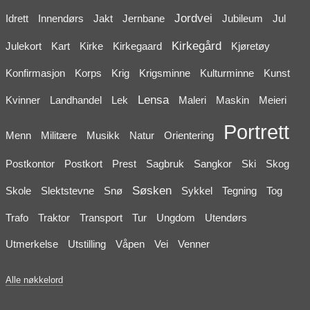
Jordvei
Idrett
Innendørs
Jakt
Jernbane
Jubileum
Jul
Kirkegård
Julekort
Kart
Kirke
Kirkegaard
Kjøretøy
Konfirmasjon
Korps
Krig
Krigsminne
Kulturminne
Kunst
Lensa
Kvinner
Landhandel
Lek
Maleri
Maskin
Meieri
Portrett
Menn
Militære
Musikk
Natur
Orientering
Postkontor
Postkort
Prest
Sagbruk
Sangkor
Ski
Skog
Søsken
Skole
Slektstevne
Snø
Sykkel
Tegning
Tog
Trafo
Traktor
Transport
Tur
Ungdom
Utendørs
Utmerkelse
Utstilling
Våpen
Vei
Venner
Alle nøkkelord