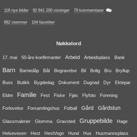

118 nye bilder
92 841 200 visninger
79 kommerntarer
882 stemmer
104 favoritter
Nøkkelord
Arbeid
17. mai
50-års-konfirmanter
Arbeidsplass
Bank
Barn
Barnedåp
Båt
Begravelse
Bil
Bolig
Bru
Bryllup
Buss
Butikk
Bygdedag
Dokument
Dugnad
Dyr
Ektepar
Familie
Eldre
Fest
Fiske
Fjøs
Flyfoto
Forening
Gård
Gårdstun
Forlovelse
Forsamlingshus
Fotball
Gruppebilde
Glassmalerier
Glomma
Gravsted
Hage
Helsevesen
Hest
HestVogn
Hund
Hus
Husmannsplass