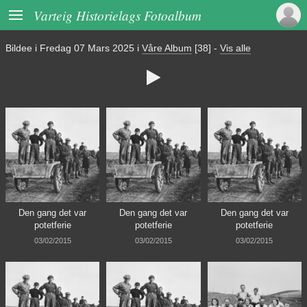

Varteig Historielags Fotoalbum
Bildee i
Fredag 07 Mars 2025
i
Våre Album
[38]
-
Vis alle

Den gang det var
Den gang det var
Den gang det var
potetferie
potetferie
potetferie
03/02/2015
03/02/2015
03/02/2015