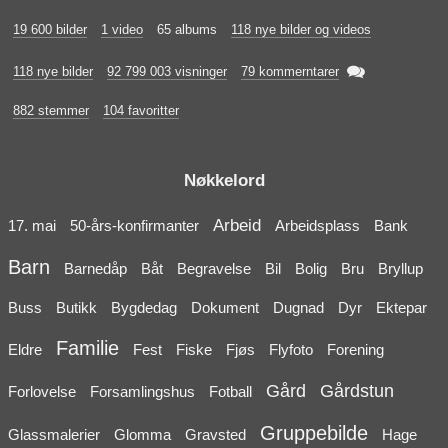
19 600 bilder
1 video
65 albums
118 nye bilder og videos

118 nye bilder
92 799 003 visninger
79 kommerntarer
882 stemmer
104 favoritter
Nøkkelord
Arbeid
17. mai
50-års-konfirmanter
Arbeidsplass
Bank
Barn
Barnedåp
Båt
Begravelse
Bil
Bolig
Bru
Bryllup
Buss
Butikk
Bygdedag
Dokument
Dugnad
Dyr
Ektepar
Familie
Eldre
Fest
Fiske
Fjøs
Flyfoto
Forening
Gård
Gårdstun
Forlovelse
Forsamlingshus
Fotball
Gruppebilde
Glassmalerier
Glomma
Gravsted
Hage