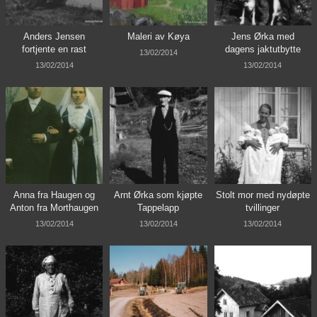
Anders Jensen
Maleri av Køya
Jens Ørka med
fortjente en rast
dagens jaktutbytte
13/02/2014
13/02/2014
13/02/2014
Anna fra Haugen og
Arnt Ørka som kjøpte
Stolt mor med nydøpte
Anton fra Morthaugen
Tappelapp
tvillinger
13/02/2014
13/02/2014
13/02/2014