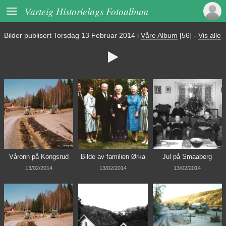

Varteig Historielags Fotoalbum
Bilder publisert
Torsdag 13 Februar 2014
i
Våre Album
[56]
-
Vis alle

Våronn på Kongsrud
Bilde av familien Ørka
Jul på Smaaberg
13/02/2014
13/02/2014
13/02/2014