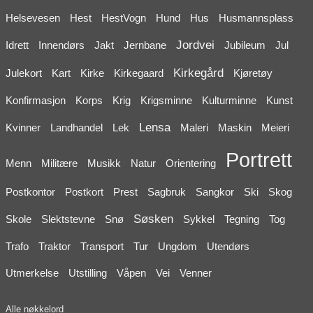
Helsevesen
Hest
HestVogn
Hund
Hus
Husmannsplass
Jordvei
Idrett
Innendørs
Jakt
Jernbane
Jubileum
Jul
Kirkegård
Julekort
Kart
Kirke
Kirkegaard
Kjøretøy
Konfirmasjon
Korps
Krig
Krigsminne
Kulturminne
Kunst
Lensa
Kvinner
Landhandel
Lek
Maleri
Maskin
Meieri
Portrett
Menn
Militære
Musikk
Natur
Orientering
Postkontor
Postkort
Prest
Sagbruk
Sangkor
Ski
Skog
Søsken
Skole
Slektstevne
Snø
Sykkel
Tegning
Tog
Trafo
Traktor
Transport
Tur
Ungdom
Utendørs
Utmerkelse
Utstilling
Våpen
Vei
Venner
Alle nøkkelord