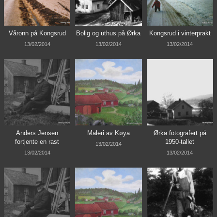
Våronn på Kongsrud
Bolig og uthus på Ørka
Kongsrud i vinterprakt
13/02/2014
13/02/2014
13/02/2014
Anders Jensen
Maleri av Køya
Ørka fotografert på
fortjente en rast
1950-tallet
13/02/2014
13/02/2014
13/02/2014