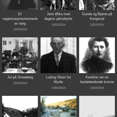
Et
Jens Ørka med
Gunda og Bjarne på
organisasjonsmenneske
dagens jaktutbytte
Kongsrud
av rang
13/02/2014
13/02/2014
13/02/2014
Jul på Smaaberg
Ludvig Olsen fra
Karoline var en
Myrås
hardarbeidende kvinne
13/02/2014
13/02/2014
13/02/2014