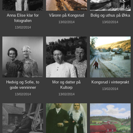
Anna Elise klar for
Våronn på Kongsrud
Bolig og uthus på Ørka
fotografen
13/02/2014
13/02/2014
13/02/2014
Hedvig og Sofie, to
Mor og datter på
Kongsrud i vinterprakt
gode venninner
Kultorp
13/02/2014
13/02/2014
13/02/2014