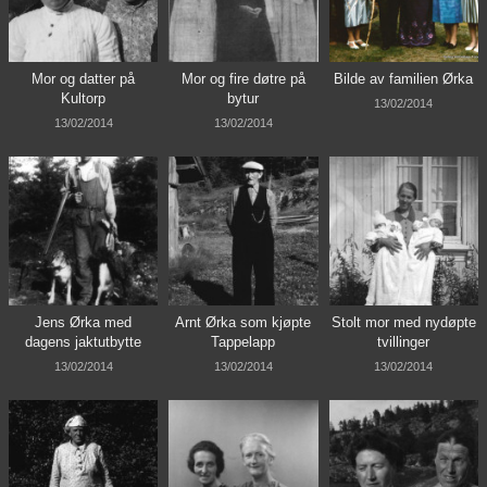
Mor og datter på
Mor og fire døtre på
Bilde av familien Ørka
Kultorp
bytur
13/02/2014
13/02/2014
13/02/2014
Jens Ørka med
Arnt Ørka som kjøpte
Stolt mor med nydøpte
dagens jaktutbytte
Tappelapp
tvillinger
13/02/2014
13/02/2014
13/02/2014