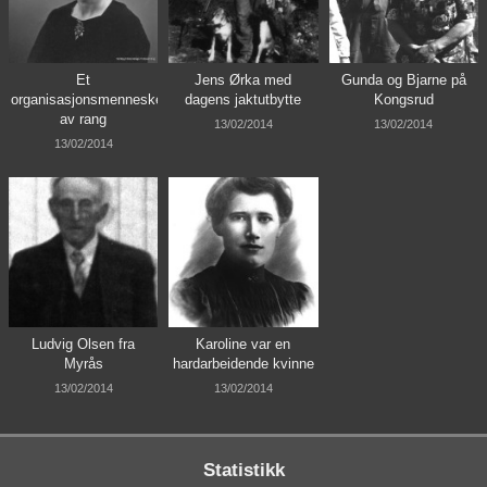
Et
Jens Ørka med
Gunda og Bjarne på
organisasjonsmenneske
dagens jaktutbytte
Kongsrud
av rang
13/02/2014
13/02/2014
13/02/2014
Ludvig Olsen fra
Karoline var en
Myrås
hardarbeidende kvinne
13/02/2014
13/02/2014
Statistikk