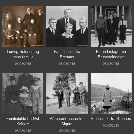
Ludvig Sulenes og
Familiebilde fra
Foran bislaget på
hans familie
Brenaas
Brusevolddalen
03/02/2015
03/02/2015
03/02/2015
Familiebilde fra Øst-
På besøk hos onkel
Flott utsikt fra Brenaas
Kokkim
Sigurd
03/02/2015
03/02/2015
03/02/2015