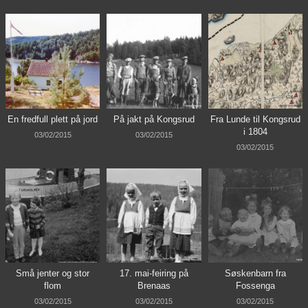
En fredfull plett på jord
På jakt på Kongsrud
Fra Lunde til Kongsrud
i 1804
03/02/2015
03/02/2015
03/02/2015
Små jenter og stor
17. mai-feiring på
Søskenbarn fra
flom
Brenaas
Fossenga
03/02/2015
03/02/2015
03/02/2015