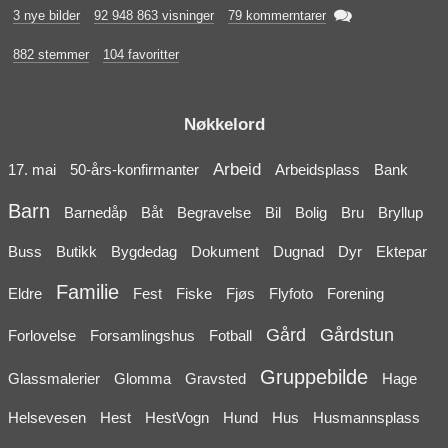

3 nye bilder
92 948 863 visninger
79 kommerntarer
882 stemmer
104 favoritter
Nøkkelord
Arbeid
17. mai
50-års-konfirmanter
Arbeidsplass
Bank
Barn
Barnedåp
Båt
Begravelse
Bil
Bolig
Bru
Bryllup
Buss
Butikk
Bygdedag
Dokument
Dugnad
Dyr
Ektepar
Familie
Eldre
Fest
Fiske
Fjøs
Flyfoto
Forening
Gård
Gårdstun
Forlovelse
Forsamlingshus
Fotball
Gruppebilde
Glassmalerier
Glomma
Gravsted
Hage
Helsevesen
Hest
HestVogn
Hund
Hus
Husmannsplass