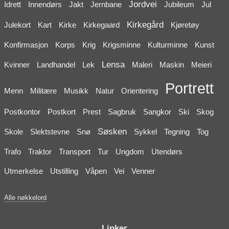
Jordvei
Idrett
Innendørs
Jakt
Jernbane
Jubileum
Jul
Kirkegård
Julekort
Kart
Kirke
Kirkegaard
Kjøretøy
Konfirmasjon
Korps
Krig
Krigsminne
Kulturminne
Kunst
Lensa
Kvinner
Landhandel
Lek
Maleri
Maskin
Meieri
Portrett
Menn
Militære
Musikk
Natur
Orientering
Postkontor
Postkort
Prest
Sagbruk
Sangkor
Ski
Skog
Søsken
Skole
Slektstevne
Snø
Sykkel
Tegning
Tog
Trafo
Traktor
Transport
Tur
Ungdom
Utendørs
Utmerkelse
Utstilling
Våpen
Vei
Venner
Alle nøkkelord
Linker