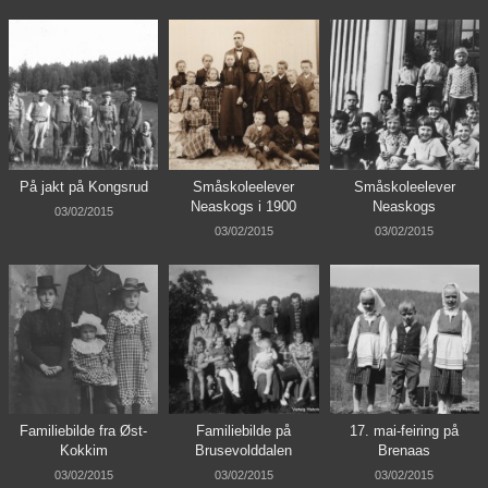
På jakt på Kongsrud
Småskoleelever
Småskoleelever
Neaskogs i 1900
Neaskogs
03/02/2015
03/02/2015
03/02/2015
Familiebilde fra Øst-
Familiebilde på
17. mai-feiring på
Kokkim
Brusevolddalen
Brenaas
03/02/2015
03/02/2015
03/02/2015