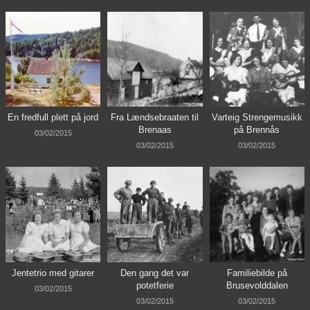
En fredfull plett på jord
Fra Lændsebraaten til
Varteig Strengemusikk
Brenaas
på Brennås
03/02/2015
03/02/2015
03/02/2015
Jentetrio med gitarer
Den gang det var
Familiebilde på
potetferie
Brusevolddalen
03/02/2015
03/02/2015
03/02/2015