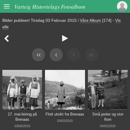

Varteig Historielags Fotoalbum
Bilder publisert
Tirsdag 03 Februar 2015
i
Våre Album
[174]
-
Vis
alle


17. mai-feiring på
Flott utsikt fra Brenaas
Små jenter og stor
Brenaas
flom
03/02/2015
03/02/2015
03/02/2015