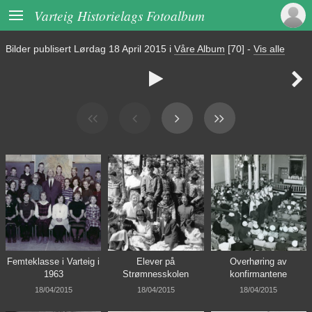

Varteig Historielags Fotoalbum
Bilder publisert
Lørdag 18 April 2015
i
Våre Album
[70]
-
Vis alle


Femteklasse i Varteig i
Elever på
Overhøring av
1963
Strømnesskolen
konfirmantene
18/04/2015
18/04/2015
18/04/2015