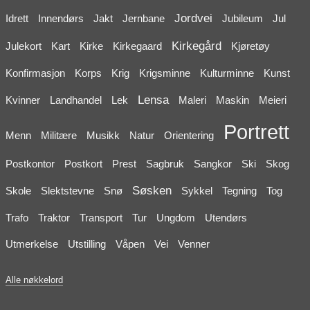
Jordvei
Idrett
Innendørs
Jakt
Jernbane
Jubileum
Jul
Kirkegård
Julekort
Kart
Kirke
Kirkegaard
Kjøretøy
Konfirmasjon
Korps
Krig
Krigsminne
Kulturminne
Kunst
Lensa
Kvinner
Landhandel
Lek
Maleri
Maskin
Meieri
Portrett
Menn
Militære
Musikk
Natur
Orientering
Postkontor
Postkort
Prest
Sagbruk
Sangkor
Ski
Skog
Søsken
Skole
Slektstevne
Snø
Sykkel
Tegning
Tog
Trafo
Traktor
Transport
Tur
Ungdom
Utendørs
Utmerkelse
Utstilling
Våpen
Vei
Venner
Alle nøkkelord