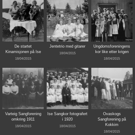
De startet
Jentetrio med gitarer
Ungdomsforeningens
Kinamisjonen på Ise
kor like etter krigen
18/04/2015
18/04/2015
18/04/2015
Varteig Sangforening
Ise Sangkor fotografert
Ovaskogs
omkring 1911
i 1920
Sangforening på
Kokkim
18/04/2015
18/04/2015
18/04/2015