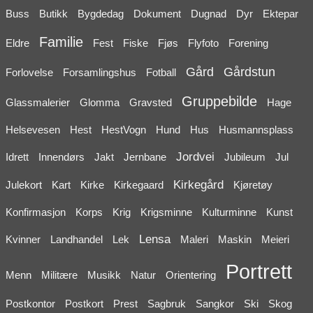
Buss
Butikk
Bygdedag
Dokument
Dugnad
Dyr
Ektepar
Familie
Eldre
Fest
Fiske
Fjøs
Flyfoto
Forening
Gård
Gårdstun
Forlovelse
Forsamlingshus
Fotball
Gruppebilde
Glassmalerier
Glomma
Gravsted
Hage
Helsevesen
Hest
HestVogn
Hund
Hus
Husmannsplass
Jordvei
Idrett
Innendørs
Jakt
Jernbane
Jubileum
Jul
Kirkegård
Julekort
Kart
Kirke
Kirkegaard
Kjøretøy
Konfirmasjon
Korps
Krig
Krigsminne
Kulturminne
Kunst
Lensa
Kvinner
Landhandel
Lek
Maleri
Maskin
Meieri
Portrett
Menn
Militære
Musikk
Natur
Orientering
Postkontor
Postkort
Prest
Sagbruk
Sangkor
Ski
Skog