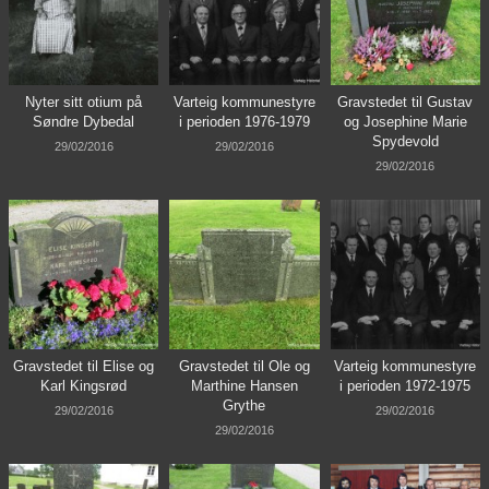
Nyter sitt otium på
Varteig kommunestyre
Gravstedet til Gustav
Søndre Dybedal
i perioden 1976-1979
og Josephine Marie
Spydevold
29/02/2016
29/02/2016
29/02/2016
Gravstedet til Elise og
Gravstedet til Ole og
Varteig kommunestyre
Karl Kingsrød
Marthine Hansen
i perioden 1972-1975
Grythe
29/02/2016
29/02/2016
29/02/2016