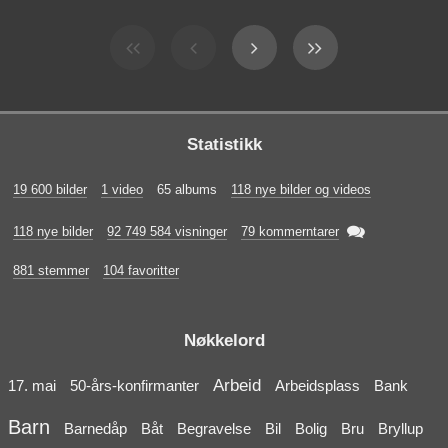
Statistikk
19 600 bilder
1 video
65 albums
118 nye bilder og videos

118 nye bilder
92 749 584 visninger
79 kommerntarer
881 stemmer
104 favoritter
Nøkkelord
Arbeid
17. mai
50-års-konfirmanter
Arbeidsplass
Bank
Barn
Barnedåp
Båt
Begravelse
Bil
Bolig
Bru
Bryllup