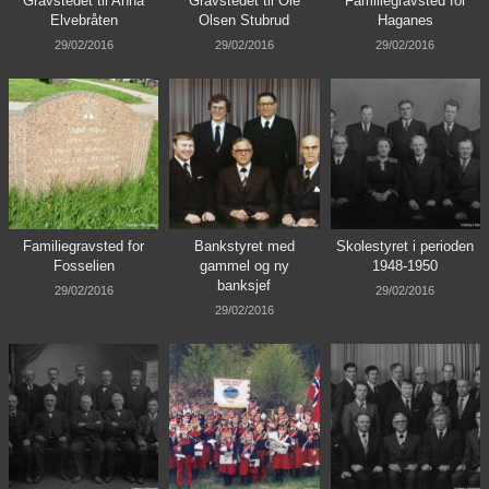
Gravstedet til Anna
Gravstedet til Ole
Familiegravsted for
Elvebråten
Olsen Stubrud
Haganes
29/02/2016
29/02/2016
29/02/2016
Familiegravsted for
Bankstyret med
Skolestyret i perioden
Fosselien
gammel og ny
1948-1950
banksjef
29/02/2016
29/02/2016
29/02/2016