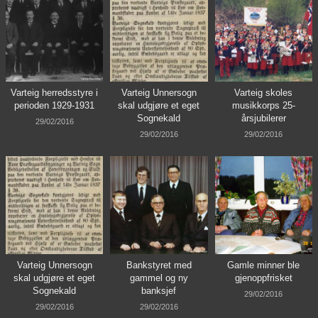
Varteig herredsstyre i
Varteig Unnersogn
Varteig skoles
perioden 1929-1931
skal udgjøre et eget
musikkorps 25-
Sognekald
årsjubilerer
29/02/2016
29/02/2016
29/02/2016
Varteig Unnersogn
Bankstyret med
Gamle minner ble
skal udgjøre et eget
gammel og ny
gjenoppfrisket
Sognekald
banksjef
29/02/2016
29/02/2016
29/02/2016