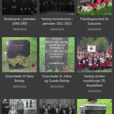
Skolestyret i perioden
Varteig herredsstyre i
Familiegravsted for
1948-1950
perioden 1911-1913
Sulusnes
29/02/2016
29/02/2016
29/02/2016
Gravstedet til Hans
Gravstedet til Julius
Varteig skoles
Belsby
og Gunda Belsby
musikkorps 25-
årsjubilerer
29/02/2016
29/02/2016
29/02/2016