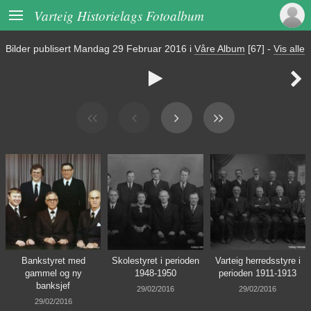

Varteig Historielags Fotoalbum
Bilder publisert
Mandag 29 Februar 2016
i
Våre Album
[67]
-
Vis alle


Bankstyret med
Skolestyret i perioden
Varteig herredsstyre i
gammel og ny
1948-1950
perioden 1911-1913
banksjef
29/02/2016
29/02/2016
29/02/2016