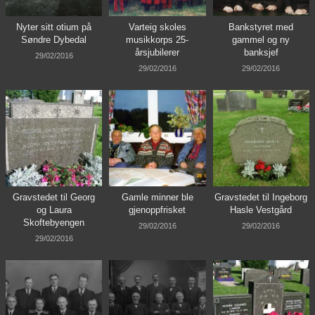
Nyter sitt otium på
Varteig skoles
Bankstyret med
Søndre Dybedal
musikkorps 25-
gammel og ny
årsjubilerer
banksjef
29/02/2016
29/02/2016
29/02/2016
Gravstedet til Georg
Gamle minner ble
Gravstedet til Ingeborg
og Laura
gjenoppfrisket
Hasle Vestgård
Skoftebyengen
29/02/2016
29/02/2016
29/02/2016