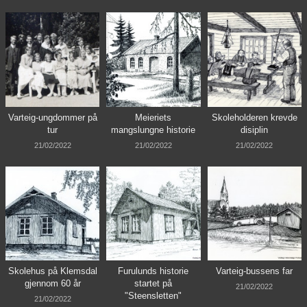
Varteig-ungdommer på
Meieriets
Skoleholderen krevde
tur
mangslungne historie
disiplin
21/02/2022
21/02/2022
21/02/2022
Skolehus på Klemsdal
Furulunds historie
Varteig-bussens far
gjennom 60 år
startet på
21/02/2022
"Steensletten"
21/02/2022