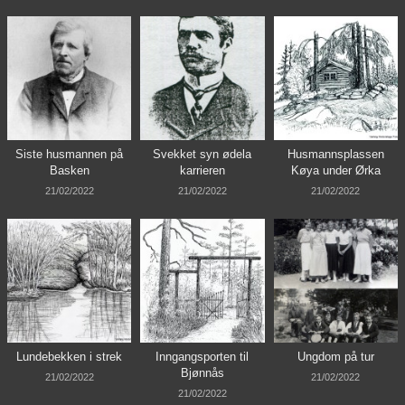
Siste husmannen på
Svekket syn ødela
Husmannsplassen
Basken
karrieren
Køya under Ørka
21/02/2022
21/02/2022
21/02/2022
Lundebekken i strek
Inngangsporten til
Ungdom på tur
Bjønnås
21/02/2022
21/02/2022
21/02/2022