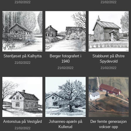
21/02/2022
21/02/2022
Stenfjøset på Kalhytta
Berger fotografert i
Stabburet på Østre
1940
Spydevold
21/02/2022
21/02/2022
21/02/2022
Antonstua på Vestgård
Johannes-apæln på
Der femte generasjon
Kullerud
vokser opp
21/02/2022