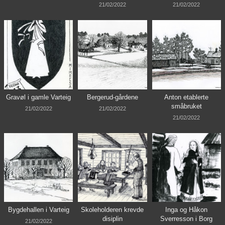
21/02/2022
21/02/2022
Gravøl i gamle Varteig
Bergerud-gårdene
Anton etablerte
småbruket
21/02/2022
21/02/2022
21/02/2022
Bygdehallen i Varteig
Skoleholderen krevde
Inga og Håkon
disiplin
Sverresson i Borg
21/02/2022