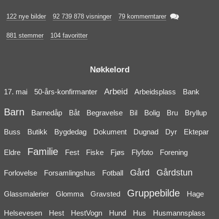

122 nye bilder
92 739 878 visninger
79 kommerntarer
881 stemmer
104 favoritter
Nøkkelord
Arbeid
17. mai
50-års-konfirmanter
Arbeidsplass
Bank
Barn
Barnedåp
Båt
Begravelse
Bil
Bolig
Bru
Bryllup
Buss
Butikk
Bygdedag
Dokument
Dugnad
Dyr
Ektepar
Familie
Eldre
Fest
Fiske
Fjøs
Flyfoto
Forening
Gård
Gårdstun
Forlovelse
Forsamlingshus
Fotball
Gruppebilde
Glassmalerier
Glomma
Gravsted
Hage
Helsevesen
Hest
HestVogn
Hund
Hus
Husmannsplass