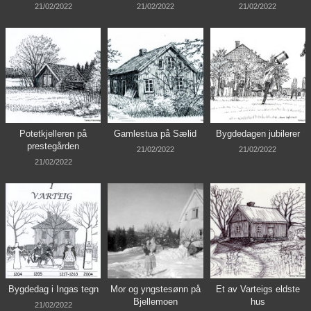
21/02/2022
21/02/2022
21/02/2022
Potetkjelleren på
Gamlestua på Sælid
Bygdedagen jubilerer
prestegården
21/02/2022
21/02/2022
21/02/2022
Bygdedag i Ingas tegn
Mor og yngstesønn på
Et av Varteigs eldste
Bjellemoen
hus
21/02/2022