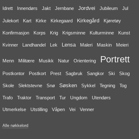
Jordvei
Idrett
Innendørs
Jakt
Jernbane
Jubileum
Jul
Kirkegård
Julekort
Kart
Kirke
Kirkegaard
Kjøretøy
Konfirmasjon
Korps
Krig
Krigsminne
Kulturminne
Kunst
Lensa
Kvinner
Landhandel
Lek
Maleri
Maskin
Meieri
Portrett
Menn
Militære
Musikk
Natur
Orientering
Postkontor
Postkort
Prest
Sagbruk
Sangkor
Ski
Skog
Søsken
Skole
Slektstevne
Snø
Sykkel
Tegning
Tog
Trafo
Traktor
Transport
Tur
Ungdom
Utendørs
Utmerkelse
Utstilling
Våpen
Vei
Venner
Alle nøkkelord