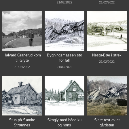
21/02/2022
21/02/2022
Halvard Granerud kom
Bygningsmassen sto
Nestu-Bøe i strek
til Gryte
for fall
21/02/2022
21/02/2022
21/02/2022
Stua på Søndre
Skogly med både ku
Siste rest av et
Strømnes
og høns
gårdstun