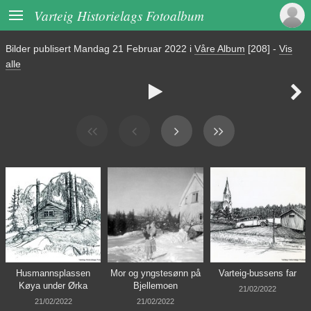

Varteig Historielags Fotoalbum
Bilder publisert
Mandag 21 Februar 2022
i
Våre Album
[208]
-
Vis
alle


Husmannsplassen
Mor og yngstesønn på
Varteig-bussens far
Køya under Ørka
Bjellemoen
21/02/2022
21/02/2022
21/02/2022