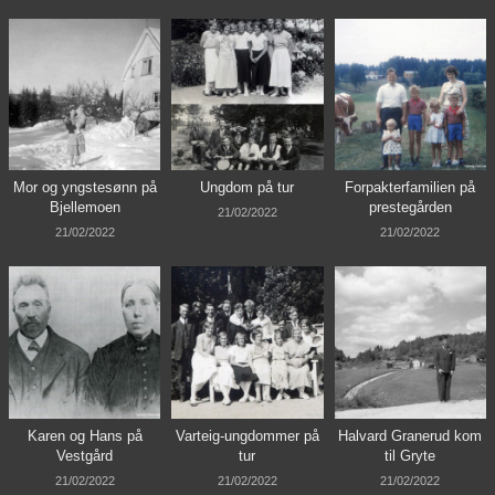
Mor og yngstesønn på
Ungdom på tur
Forpakterfamilien på
Bjellemoen
prestegården
21/02/2022
21/02/2022
21/02/2022
Karen og Hans på
Varteig-ungdommer på
Halvard Granerud kom
Vestgård
tur
til Gryte
21/02/2022
21/02/2022
21/02/2022