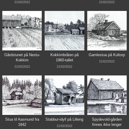
21/02/2022
21/02/2022
Gårdstunet på Nestu-
Kokkimbråten på
Gamlestua på Kultorp
Kokkim
1960-tallet
21/02/2022
21/02/2022
21/02/2022
Stua til Aasmund fra
Stabbur-idyll på Lilleng
Spydevold-gården
1842
finnes ikke lenger
21/02/2022