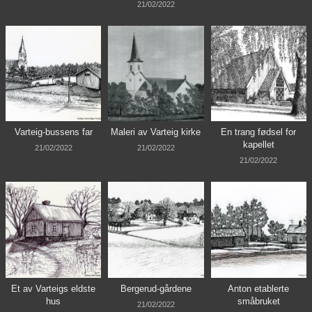
21/02/2022
Varteig-bussens far
Maleri av Varteig kirke
En trang fødsel for
kapellet
21/02/2022
21/02/2022
21/02/2022
Et av Varteigs eldste
Bergerud-gårdene
Anton etablerte
hus
småbruket
21/02/2022