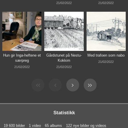
21/02/2022
21/02/2022
Hun gir Inga-heftene et
Gårdstunet på Nestu-
Med trafoen som nabo
særpreg
Kokkim
21/02/2022
21/02/2022
21/02/2022
Statistikk
19 600 bilder
1 video
65 albums
122 nye bilder og videos