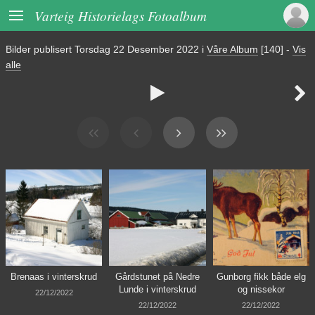

Varteig Historielags Fotoalbum
Bilder publisert
Torsdag 22 Desember 2022
i
Våre Album
[140]
-
Vis
alle


Brenaas i vinterskrud
Gårdstunet på Nedre
Gunborg fikk både elg
Lunde i vinterskrud
og nissekor
22/12/2022
22/12/2022
22/12/2022