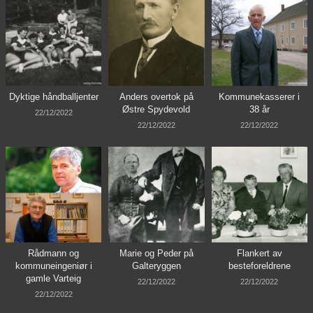
Dyktige håndballjenter
Anders overtok på
Kommunekasserer i
Østre Spydevold
38 år
22/12/2022
22/12/2022
22/12/2022
Rådmann og
Marie og Peder på
Flankert av
kommuneingeniør i
Galteryggen
besteforeldrene
gamle Varteig
22/12/2022
22/12/2022
22/12/2022