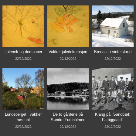
Julenek og dompaper
Vakker juledekorasjon
Brenaas i vinterskrud
22/12/2022
22/12/2022
22/12/2022
Lundeberget i vakker
De to gårdene på
Klang på "Sandbæk
høstsol
Søndre Furuholmen
Fattiggaard"
22/12/2022
22/12/2022
22/12/2022