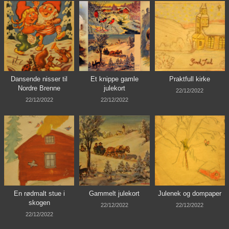
Dansende nisser til
Et knippe gamle
Praktfull kirke
Nordre Brenne
julekort
22/12/2022
22/12/2022
22/12/2022
En rødmalt stue i
Gammelt julekort
Julenek og dompaper
skogen
22/12/2022
22/12/2022
22/12/2022