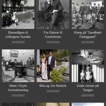
Barnedåpen til
Fra Glenne til
Klang på "Sandbæk
tvillingene Sundås
Furuholmen
Fattiggaard"
22/12/2022
22/12/2022
22/12/2022
Møte i Gryte
Rita og Jon Nordvik
Gode venner på
kvinneforening
Tangen
22/12/2022
22/12/2022
22/12/2022