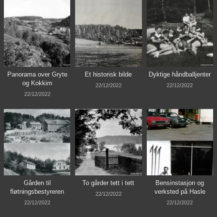
Panorama over Gryte
Et historisk bilde
Dyktige håndballjenter
og Kokkim
22/12/2022
22/12/2022
22/12/2022
Gården til
To gårder tett i tett
Bensinstasjon og
fløtningsbestyreren
verksted på Hasle
22/12/2022
22/12/2022
22/12/2022