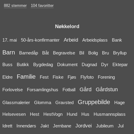
882 stemmer
104 favoritter
Nøkkelord
Arbeid
17. mai
50-års-konfirmanter
Arbeidsplass
Bank
Barn
Barnedåp
Båt
Begravelse
Bil
Bolig
Bru
Bryllup
Buss
Butikk
Bygdedag
Dokument
Dugnad
Dyr
Ektepar
Familie
Eldre
Fest
Fiske
Fjøs
Flyfoto
Forening
Gård
Gårdstun
Forlovelse
Forsamlingshus
Fotball
Gruppebilde
Glassmalerier
Glomma
Gravsted
Hage
Helsevesen
Hest
HestVogn
Hund
Hus
Husmannsplass
Jordvei
Idrett
Innendørs
Jakt
Jernbane
Jubileum
Jul