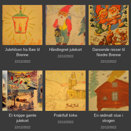
Julehilsen fra Bøe til
Håndtegnet julekort
Dansende nisser til
Brenne
Nordre Brenne
22/12/2022
22/12/2022
22/12/2022
Et knippe gamle
Praktfull kirke
En rødmalt stue i
julekort
skogen
22/12/2022
22/12/2022
22/12/2022