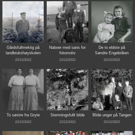
Gårdsfullmektig på
Naboer med sans for
De to eldste på
landbrukshøyskolen
fotomotiv
Søndre Engebråten
22/12/2022
22/12/2022
22/12/2022
To søstre fra Gryte
Stemningsfullt bilde
Blide unger på Tangen
22/12/2022
22/12/2022
22/12/2022