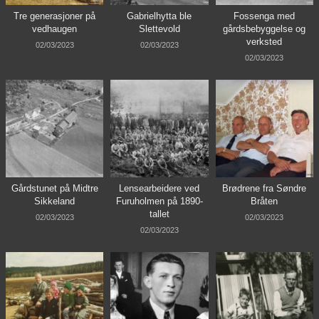
Tre generasjoner på
Gabrielhytta ble
Fossenga med
vedhaugen
Slettevold
gårdsbebyggelse og
verksted
02/03/2023
02/03/2023
02/03/2023
Gårdstunet på Midtre
Lensearbeidere ved
Brødrene fra Søndre
Sikkeland
Furuholmen på 1890-
Bråten
tallet
02/03/2023
02/03/2023
02/03/2023