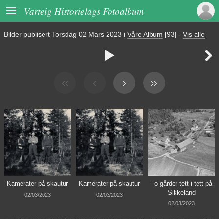

Varteig Historielags Fotoalbum
Bilder publisert
Torsdag 02 Mars 2023
i
Våre Album
[93]
-
Vis alle


Kamerater på skautur
Kamerater på skautur
To gårder tett i tett på
Sikkeland
02/03/2023
02/03/2023
02/03/2023