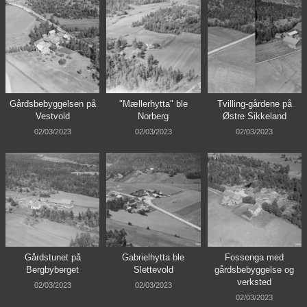
Gårdsbebyggelsen på
"Mællerhytta" ble
Tvilling-gårdene på
Vestvold
Norberg
Østre Sikkeland
02/03/2023
02/03/2023
02/03/2023
Gårdstunet på
Gabrielhytta ble
Fossenga med
Bergbyberget
Slettevold
gårdsbebyggelse og
verksted
02/03/2023
02/03/2023
02/03/2023