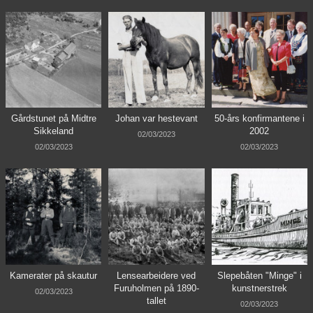
Gårdstunet på Midtre
Johan var hestevant
50-års konfirmantene i
Sikkeland
2002
02/03/2023
02/03/2023
02/03/2023
Kamerater på skautur
Lensearbeidere ved
Slepebåten "Minge" i
Furuholmen på 1890-
kunstnerstrek
02/03/2023
tallet
02/03/2023