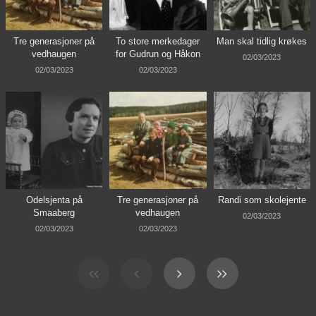
Tre generasjoner på
To store merkedager
Man skal tidlig krøkes
vedhaugen
for Gudrun og Håkon
02/03/2023
02/03/2023
02/03/2023
Odelsjenta på
Tre generasjoner på
Randi som skolejente
Smaaberg
vedhaugen
02/03/2023
02/03/2023
02/03/2023