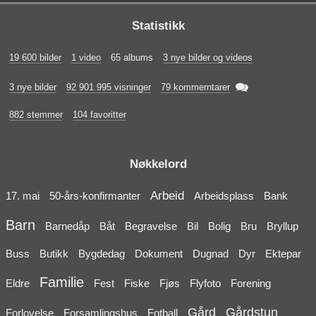
Statistikk
19 600 bilder
1 video
65 albums
3 nye bilder og videos

3 nye bilder
92 901 995 visninger
79 kommerntarer
882 stemmer
104 favoritter
Nøkkelord
Arbeid
17. mai
50-års-konfirmanter
Arbeidsplass
Bank
Barn
Barnedåp
Båt
Begravelse
Bil
Bolig
Bru
Bryllup
Buss
Butikk
Bygdedag
Dokument
Dugnad
Dyr
Ektepar
Familie
Eldre
Fest
Fiske
Fjøs
Flyfoto
Forening
Gård
Gårdstun
Forlovelse
Forsamlingshus
Fotball