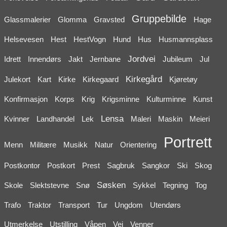
Gruppebilde
Glassmalerier
Glomma
Gravsted
Hage
Helsevesen
Hest
HestVogn
Hund
Hus
Husmannsplass
Jordvei
Idrett
Innendørs
Jakt
Jernbane
Jubileum
Jul
Kirkegård
Julekort
Kart
Kirke
Kirkegaard
Kjøretøy
Konfirmasjon
Korps
Krig
Krigsminne
Kulturminne
Kunst
Lensa
Kvinner
Landhandel
Lek
Maleri
Maskin
Meieri
Portrett
Menn
Militære
Musikk
Natur
Orientering
Postkontor
Postkort
Prest
Sagbruk
Sangkor
Ski
Skog
Søsken
Skole
Slektstevne
Snø
Sykkel
Tegning
Tog
Trafo
Traktor
Transport
Tur
Ungdom
Utendørs
Utmerkelse
Utstilling
Våpen
Vei
Venner