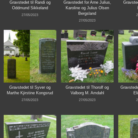
Gravstedet til Randi og
Gravstedet for Arne Julius,
Gravsted
Oddmund Sikkeland
Karoline og Julius Olsen
Bergsland
27/05/2023
2
27/05/2023
Gravstedet til Syver og
Gravstedet til Thorolf og
Gravstede
Marthe Kjirstine Kongsrud
Valborg M. Amdahl
El
27/05/2023
27/05/2023
2