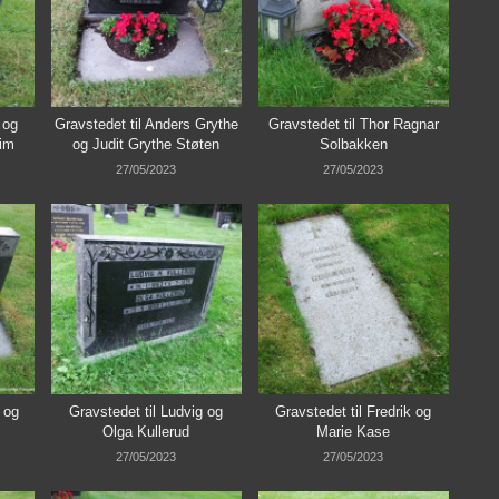
 og
Gravstedet til Anders Grythe
Gravstedet til Thor Ragnar
im
og Judit Grythe Støten
Solbakken
27/05/2023
27/05/2023
n og
Gravstedet til Ludvig og
Gravstedet til Fredrik og
Olga Kullerud
Marie Kase
27/05/2023
27/05/2023