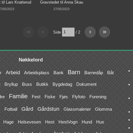
 til Lars Knatterud
Gravstedet til Anna Skau
7/05/2023
27/05/2023
Side
/
2
Nøkkelord
Barn
Arbeid
r
Arbeidsplass
Bank
Barnedåp
Båt
u
Bryllup
Buss
Butikk
Bygdedag
Dokument
Familie
dre
Fest
Fiske
Fjøs
Flyfoto
Forening
Gård
Gårdstun
s
Fotball
Glassmalerier
Glomma
Hage
Helsevesen
Hest
HestVogn
Hund
Hus