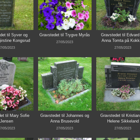
det til Syver og
Gravstedet til Trygve Myrås
Gravstedet til Edvard
irstine Kongsrud
Anna Tomta på Kokk
27/05/2023
7/05/2023
27/05/2023
et til Mary Sofie
Gravstedet til Johannes og
Gravstedet til Kristia
Jensen
Anna Brusevold
Helene Sikkeland
7/05/2023
27/05/2023
27/05/2023