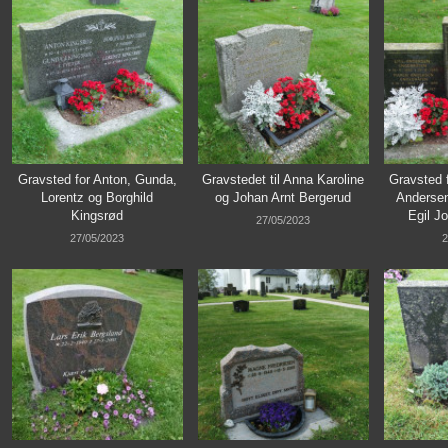
Gravsted for Anton, Gunda,
Gravstedet til Anna Karoline
Gravsted 
Lorentz og Borghild
og Johan Arnt Bergerud
Andersen
Kingsrød
Egil J
27/05/2023
27/05/2023
2