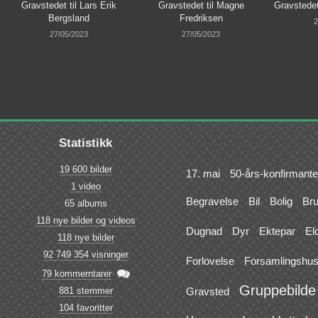
Gravstedet til Lars Erik
Gravstedet til Magne
Gravstedet
Bergsland
Fredriksen
2
27/05/2023
27/05/2023
Statistikk
19 600 bilder
17. mai
50-års-konfirmante
1 video
Begravelse
Bil
Bolig
Br
65 albums
118 nye bilder og videos
Dugnad
Dyr
Ektepar
El
118 nye bilder
92 749 354 visninger
Forlovelse
Forsamlingshu

79 kommerntarer
Gruppebilde
881 stemmer
Gravsted
104 favoritter