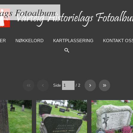
lags Fotoalbum
ER
NØKKELORD
KARTPLASSERING
KONTAKT OS
Side
/
2