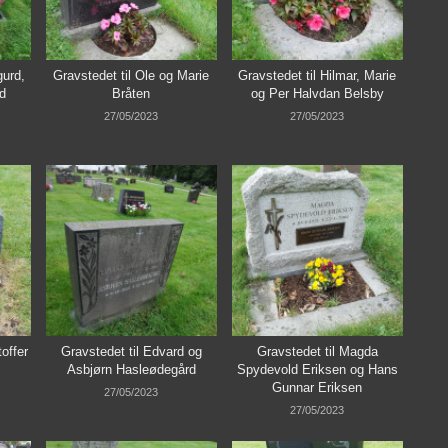
gurd,
Gravstedet til Ole og Marie
Gravstedet til Hilmar, Marie
d
Bråten
og Per Halvdan Belsby
27/05/2023
27/05/2023
offer
Gravstedet til Edvard og
Gravstedet til Magda
Asbjørn Hasleødegård
Spydevold Eriksen og Hans
Gunnar Eriksen
27/05/2023
27/05/2023