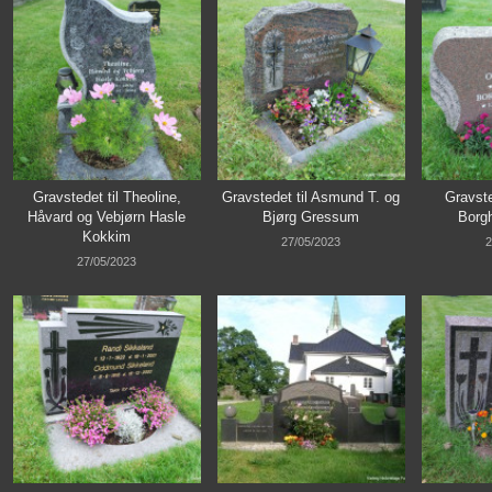
Gravstedet til Theoline,
Gravstedet til Asmund T. og
Gravste
Håvard og Vebjørn Hasle
Bjørg Gressum
Borgh
Kokkim
27/05/2023
2
27/05/2023