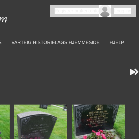
Registrer brukerkonto
Logg inn
S
VARTEIG HISTORIELAGS HJEMMESIDE
HJELP

