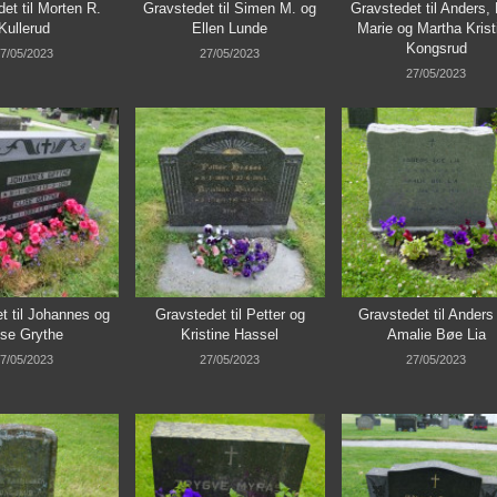
et til Morten R.
Gravstedet til Simen M. og
Gravstedet til Anders, 
Kullerud
Ellen Lunde
Marie og Martha Krist
Kongsrud
7/05/2023
27/05/2023
27/05/2023
t til Johannes og
Gravstedet til Petter og
Gravstedet til Anders
ise Grythe
Kristine Hassel
Amalie Bøe Lia
7/05/2023
27/05/2023
27/05/2023