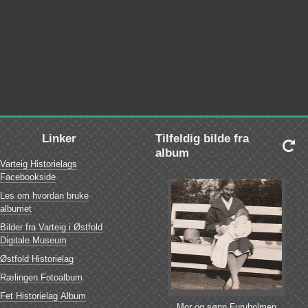
Linker
Tilfeldig bilde fra

album
Varteig Historielags
Facebookside
Les om hvordan bruke
albumet
Bilder fra Varteig i Østfold
Digitale Museum
Østfold Historielag
Rælingen Fotoalbum
Fet Historielag Album
Mor og sønn Furuholmen