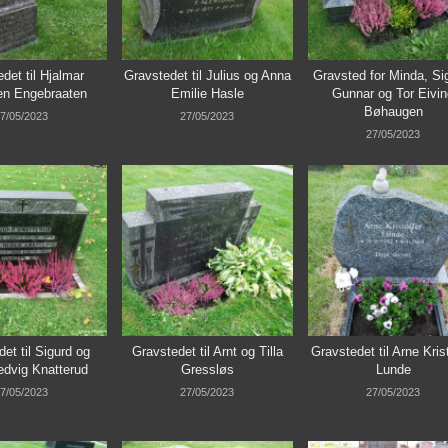
det til Hjalmar
Gravstedet til Julius og Anna
Gravsted for Minda, Si
en Engebraaten
Emilie Hasle
Gunnar og Tor Eivin
Bøhaugen
7/05/2023
27/05/2023
27/05/2023
et til Sigurd og
Gravstedet til Arnt og Tilla
Gravstedet til Arne Krist
dvig Knatterud
Gressløs
Lunde
7/05/2023
27/05/2023
27/05/2023