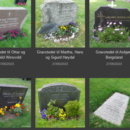
det til Ottar og
Gravstedet til Martha, Hans
Gravstedet til Asbjø
ild Winsvold
og Sigurd Høydal
Bergsland
7/05/2023
27/05/2023
27/05/2023