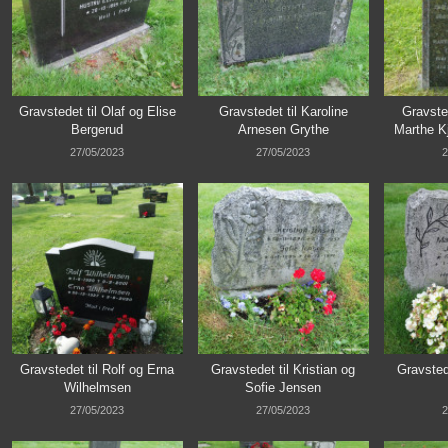
Gravstedet til Olaf og Elise
Gravstedet til Karoline
Gravste
Bergerud
Arnesen Grythe
Marthe Kj
27/05/2023
27/05/2023
2
Gravstedet til Rolf og Erna
Gravstedet til Kristian og
Gravsted
Wilhelmsen
Sofie Jensen
27/05/2023
27/05/2023
2