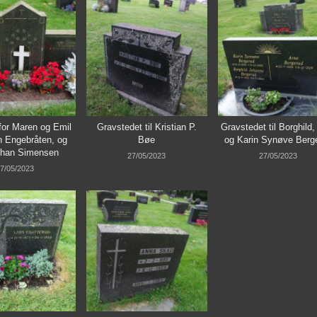
for Maren og Emil
Gravstedet til Kristian P.
Gravstedet til Borghild,
 Engebråten, og
Bøe
og Karin Synøve Berg
ohan Simensen
27/05/2023
27/05/2023
7/05/2023