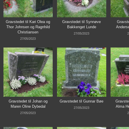
Gravstedet til Kari Olea og
Gravstedet til Synnøve
Gravste
Thor Johnsen og Ragnhild
Bakkenget Lunde
Anders
Christiansen
27/05/2023
2
27/05/2023
Gravstedet til Johan og
Gravstedet til Gunnar Bøe
Gravsted
Maren Oline Dybedal
Alma He
27/05/2023
27/05/2023
2