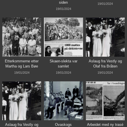
siden
19/01/2024
19/01/2024
Etterkommerne etter
Skaen-slekta var
Aslaug fra Vestly og
Martha og Lars Bøe
samlet
Olaf fra Bråten
19/01/2024
19/01/2024
19/01/2024
Aslaug fra Vestly og
Ovaskogs
Arbeidet med ny trasé