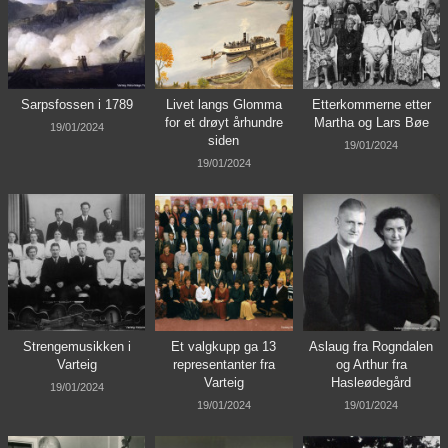
Sarpsfossen i 1789
Livet langs Glomma
Etterkommerne etter
for et drøyt århundre
Martha og Lars Bøe
19/01/2024
siden
19/01/2024
19/01/2024
Strengemusikken i
Et valgkupp ga 13
Aslaug fra Rogndalen
Varteig
representanter fra
og Arthur fra
Varteig
Hasleødegård
19/01/2024
19/01/2024
19/01/2024