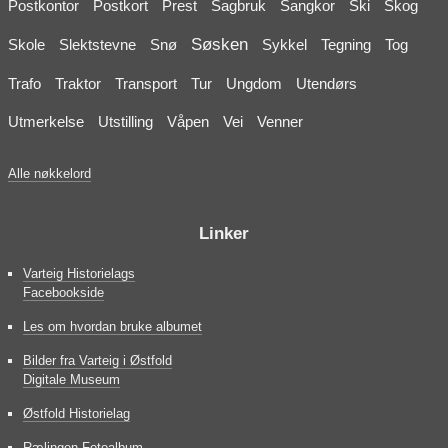
Postkontor
Postkort
Prest
Sagbruk
Sangkor
Ski
Skog
Søsken
Skole
Slektstevne
Snø
Sykkel
Tegning
Tog
Trafo
Traktor
Transport
Tur
Ungdom
Utendørs
Utmerkelse
Utstilling
Våpen
Vei
Venner
Alle nøkkelord
Linker
Varteig Historielags
Facebookside
Les om hvordan bruke albumet
Bilder fra Varteig i Østfold
Digitale Museum
Østfold Historielag
Rælingen Fotoalbum