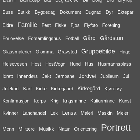
Buss
Butikk
Bygdedag
Dokument
Dugnad
Dyr
Ektepar
Familie
Eldre
Fest
Fiske
Fjøs
Flyfoto
Forening
Gård
Gårdstun
Forlovelse
Forsamlingshus
Fotball
Gruppebilde
Glassmalerier
Glomma
Gravsted
Hage
Helsevesen
Hest
HestVogn
Hund
Hus
Husmannsplass
Jordvei
Idrett
Innendørs
Jakt
Jernbane
Jubileum
Jul
Kirkegård
Julekort
Kart
Kirke
Kirkegaard
Kjøretøy
Konfirmasjon
Korps
Krig
Krigsminne
Kulturminne
Kunst
Lensa
Kvinner
Landhandel
Lek
Maleri
Maskin
Meieri
Portrett
Menn
Militære
Musikk
Natur
Orientering