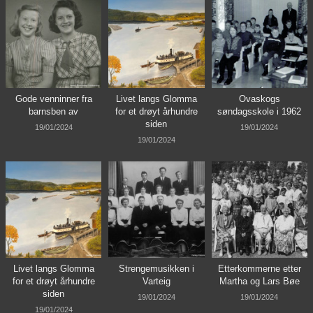
Gode venninner fra
Livet langs Glomma
Ovaskogs
barnsben av
for et drøyt århundre
søndagsskole i 1962
siden
19/01/2024
19/01/2024
19/01/2024
Livet langs Glomma
Strengemusikken i
Etterkommerne etter
for et drøyt århundre
Varteig
Martha og Lars Bøe
siden
19/01/2024
19/01/2024
19/01/2024