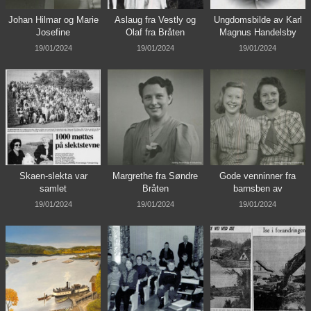
Johan Hilmar og Marie
Aslaug fra Vestly og
Ungdomsbilde av Karl
Josefine
Olaf fra Bråten
Magnus Handelsby
19/01/2024
19/01/2024
19/01/2024
Skaen-slekta var
Margrethe fra Søndre
Gode venninner fra
samlet
Bråten
barnsben av
19/01/2024
19/01/2024
19/01/2024