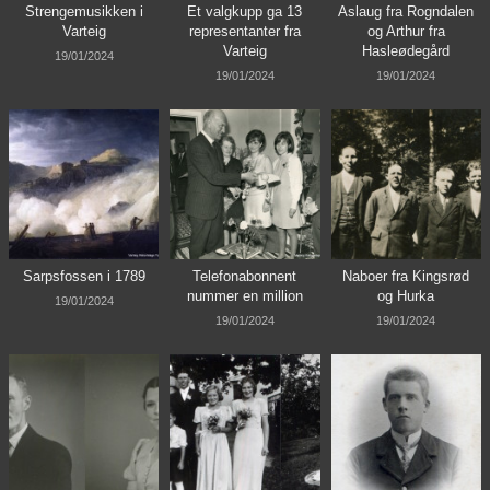
Strengemusikken i
Et valgkupp ga 13
Aslaug fra Rogndalen
Varteig
representanter fra
og Arthur fra
Varteig
Hasleødegård
19/01/2024
19/01/2024
19/01/2024
Sarpsfossen i 1789
Telefonabonnent
Naboer fra Kingsrød
nummer en million
og Hurka
19/01/2024
19/01/2024
19/01/2024