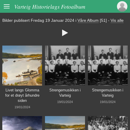

Varteig Historielags Fotoalbum
Bilder publisert
Fredag 19 Januar 2024
i
Våre Album
[51]
-
Vis alle

Livet langs Glomma
Strengemusikken i
Strengemusikken i
for et drøyt århundre
Varteig
Varteig
siden
19/01/2024
19/01/2024
19/01/2024