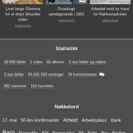
Livet langs Glomma
Ovaskogs
Arbeidet med ny trasé
for et drøyt århundre
søndagsskole i 1962
for Rakkestadveien
siden
19/01/2024
19/01/2024
19/01/2024
Statistikk
19 600 bilder
1 video
65 albums
3 nye bilder og videos

3 nye bilder
93 015 533 visninger
79 kommerntarer
882 stemmer
104 favoritter
Nøkkelord
Arbeid
17. mai
50-års-konfirmanter
Arbeidsplass
Bank
Barn
Barnedåp
Båt
Begravelse
Bil
Bolig
Bru
Bryllup