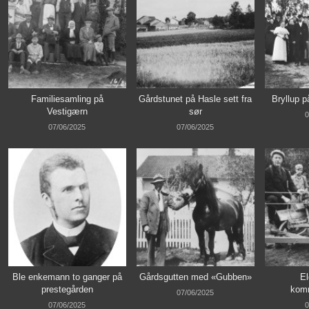
Familiesamling på
Gårdstunet på Hasle sett fra
Bryllup p
Vestigærn
sør
0
07/06/2025
07/06/2025
Ble enkemann to ganger på
Gårdsgutten med «Gubben»
El
prestegården
kom
07/06/2025
07/06/2025
0