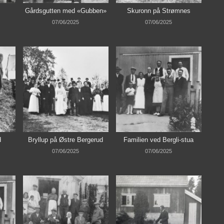
Gårdsgutten med «Gubben»
Skuronn på Strømnes
07/06/2025
07/06/2025
d
Bryllup på Østre Bergerud
Familien ved Bergli-stua
07/06/2025
07/06/2025