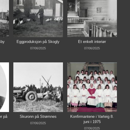
sby
Eggproduksjon på Skogly
Et enkelt interiør
07/06/2025
07/06/2025
r på
Skuronn på Strømnes
Konfirmantene i Varteig 8.
juni i 1975
07/06/2025
07/06/2025