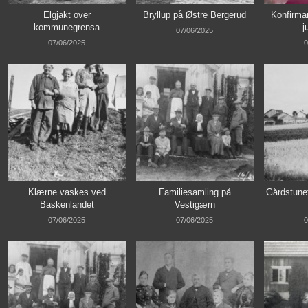
Elgjakt over
Bryllup på Østre Bergerud
Konfirman
kommunegrensa
j
07/06/2025
07/06/2025
0
Klærne vaskes ved
Familiesamling på
Gårdstunet
Baskenlandet
Vestigærn
07/06/2025
07/06/2025
0