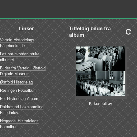
Linker
Tilfeldig bilde fra

album
Varteig Historielags
Facebookside
Les om hvordan bruke
albumet
Bilder fra Varteig i Østfold
Digitale Museum
Østfold Historielag
Rælingen Fotoalbum
Fet Historielag Album
Kirken full av
Rakkestad Lokalsamling
søndagsskolebarn
Billedarkiv
Heggedal Historielags
Fotoalbum