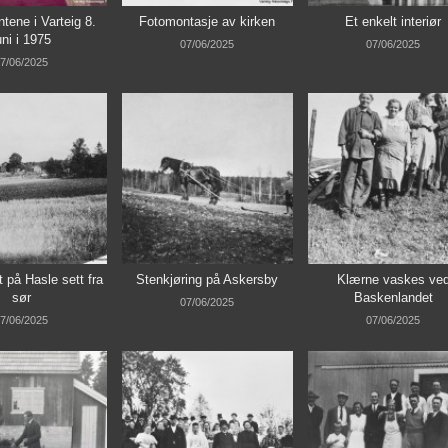
tene i Varteig 8.
Fotomontasje av kirken
Et enkelt interiør
uni i 1975
07/06/2025
07/06/2025
7/06/2025
 på Hasle sett fra
Stenkjøring på Askersby
Klærne vaskes ve
sør
Baskenlandet
07/06/2025
7/06/2025
07/06/2025