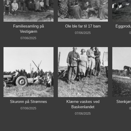
Familiesamling på
Ole ble far til 17 barn
Eggprodu
Vestigærn
07/06/2025
0
07/06/2025
Skuronn på Strømnes
Klærne vaskes ved
Stenkjør
Baskenlandet
07/06/2025
0
07/06/2025