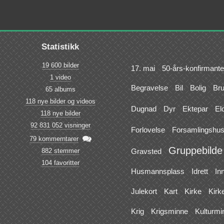
Statistikk
19 600 bilder
17. mai
50-års-konfirmante
1 video
Begravelse
Bil
Bolig
Br
65 albums
118 nye bilder og videos
Dugnad
Dyr
Ektepar
El
118 nye bilder
92 831 052 visninger
Forlovelse
Forsamlingshu

79 kommerntarer
Gruppebilde
882 stemmer
Gravsted
104 favoritter
Husmannsplass
Idrett
In
Julekort
Kart
Kirke
Kirk
Krig
Krigsminne
Kulturmi