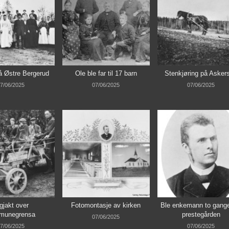
å Østre Bergerud
Ole ble far til 17 barn
Stenkjøring på Asker
7/06/2025
07/06/2025
07/06/2025
gjakt over
Fotomontasje av kirken
Ble enkemann to gange
munegrensa
prestegården
07/06/2025
7/06/2025
07/06/2025