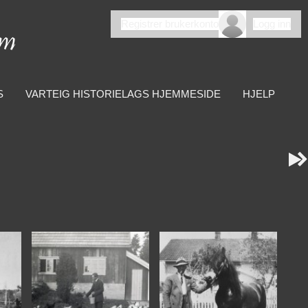
Registrer brukerkonto
Logg inn
S
VARTEIG HISTORIELAGS HJEMMESIDE
HJELP

