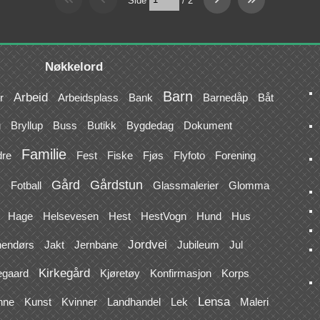
Nøkkelord
Barn
Arbeid
r
Arbeidsplass
Bank
Barnedåp
Båt
u
Bryllup
Buss
Butikk
Bygdedag
Dokument
Familie
dre
Fest
Fiske
Fjøs
Flyfoto
Forening
Gård
Gårdstun
s
Fotball
Glassmalerier
Glomma
Hage
Helsevesen
Hest
HestVogn
Hund
Hus
Jordvei
nendørs
Jakt
Jernbane
Jubileum
Jul
Kirkegård
egaard
Kjøretøy
Konfirmasjon
Korps
Lensa
nne
Kunst
Kvinner
Landhandel
Lek
Maleri