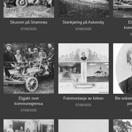
Skuronn på Strømnes
Stenkjøring på Askersby
El
kom
07/06/2025
07/06/2025
0
Elgjakt over
Fotomontasje av kirken
Ble enkem
kommunegrensa
pr
07/06/2025
07/06/2025
0