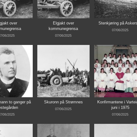
gjakt over
Elgjakt over
Stenkjøring på Asker
munegrensa
kommunegrensa
07/06/2025
7/06/2025
07/06/2025
ann to ganger på
Skuronn på Strømnes
Konfirmantene i Vartei
estegården
juni i 1975
07/06/2025
7/06/2025
07/06/2025