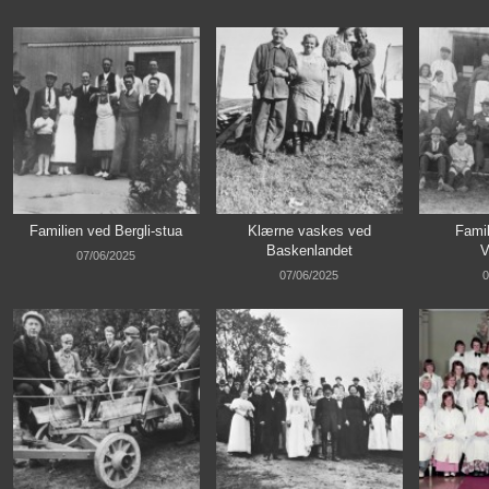
Familien ved Bergli-stua
Klærne vaskes ved
Famil
Baskenlandet
V
07/06/2025
07/06/2025
0