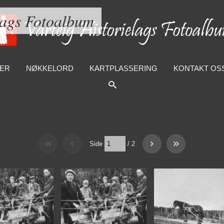
lags Fotoalbum
ER
NØKKELORD
KARTPLASSERING
KONTAKT OS
Side
/
2