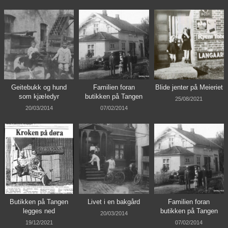
Geitebukk og hund
Familien foran
Blide jenter på Meieriet
som kjæledyr
butikken på Tangen
25/08/2021
20/03/2014
07/02/2014
Butikken på Tangen
Livet i en bakgård
Familien foran
legges ned
butikken på Tangen
20/03/2014
19/12/2021
07/02/2014