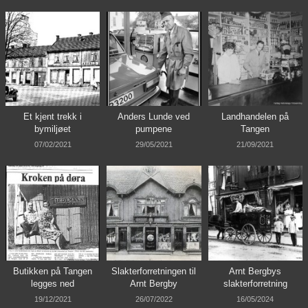
Et kjent trekk i
Anders Lunde ved
Landhandelen på
bymiljøet
pumpene
Tangen
07/02/2021
29/05/2021
21/09/2021
Butikken på Tangen
Slakterforretningen til
Arnt Bergbys
legges ned
Arnt Bergby
slakterforretning
19/12/2021
26/07/2022
16/05/2024