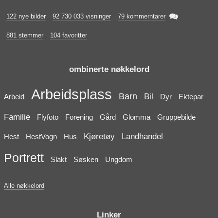

122 nye bilder
92 730 033 visninger
79 kommerntarer
881 stemmer
104 favoritter
ombinerte nøkkelord
Arbeidsplass
Barn
Bil
Arbeid
Dyr
Ektepar
Familie
Flyfoto
Forening
Gård
Glomma
Gruppebilde
Kjøretøy
Landhandel
Hest
HestVogn
Hus
Portrett
Slakt
Søsken
Ungdom
Alle nøkkelord
Linker