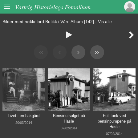

Varteig Historielags Fotoalbum
Bilder med nøkkelord
Butikk
i
Våre Album
[142]
-
Vis alle


Livet i en bakgård
Bensinutsalget på
Full tank ved
Hasle
bensinpumpene på
20/03/2014
Hasle
07/02/2014
07/02/2014