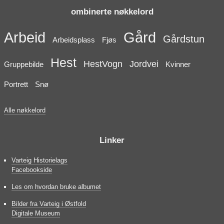
ombinerte nøkkelord
Arbeid
Gård
Gårdstun
Arbeidsplass
Fjøs
Hest
HestVogn
Jordvei
Gruppebilde
Kvinner
Portrett
Snø
Alle nøkkelord
Linker
Varteig Historielags
Facebookside
Les om hvordan bruke albumet
Bilder fra Varteig i Østfold
Digitale Museum