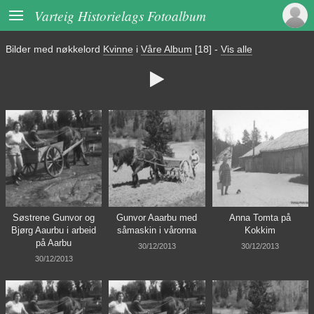

Varteig Historielags Fotoalbum
Bilder med nøkkelord
Kvinne
i
Våre Album
[18]
-
Vis alle

Søstrene Gunvor og
Gunvor Aaarbu med
Anna Tomta på
Bjørg Aaurbu i arbeid
såmaskin i våronna
Kokkim
på Aarbu
30/12/2013
30/12/2013
30/12/2013