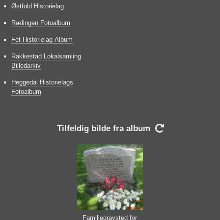
Østfold Historielag
Rælingen Fotoalbum
Fet Historielag Album
Rakkestad Lokalsamling
Billedarkiv
Heggedal Historielags
Fotoalbum
Tilfeldig bilde fra album

Familiegravsted for