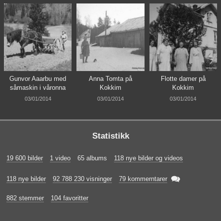
Gunvor Aaarbu med
Anna Tomta på
Flotte damer på
såmaskin i våronna
Kokkim
Kokkim
03/01/2014
03/01/2014
03/01/2014
Statistikk
19 600 bilder
1 video
65 albums
118 nye bilder og videos

118 nye bilder
92 788 230 visninger
79 kommerntarer
882 stemmer
104 favoritter