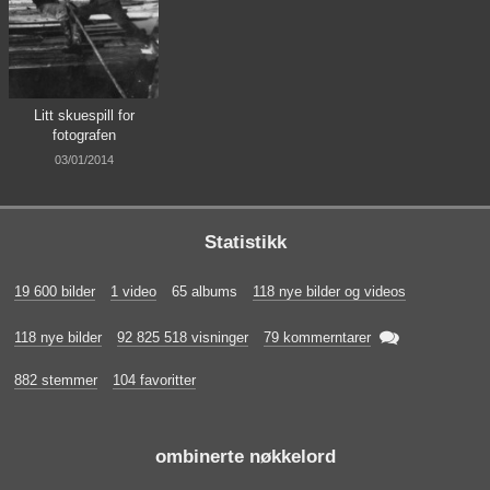
Litt skuespill for
fotografen
03/01/2014
Statistikk
19 600 bilder
1 video
65 albums
118 nye bilder og videos

118 nye bilder
92 825 518 visninger
79 kommerntarer
882 stemmer
104 favoritter
ombinerte nøkkelord