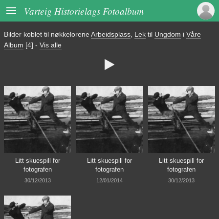

Varteig Historielags Fotoalbum
Bilder koblet til nøkkelorene
Arbeidsplass
,
Lek
til
Ungdom
i
Våre
Album
[4]
-
Vis alle

Litt skuespill for
Litt skuespill for
Litt skuespill for
fotografen
fotografen
fotografen
30/12/2013
12/01/2014
30/12/2013