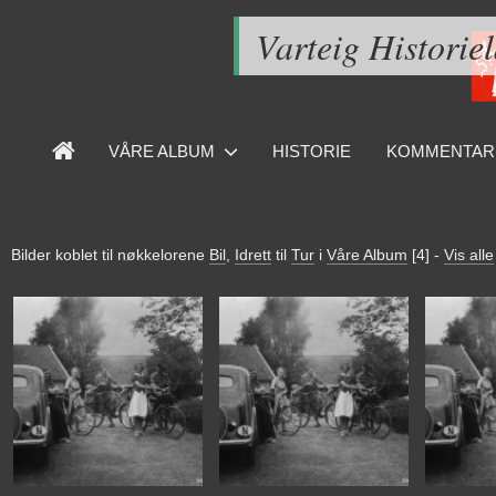
Varteig Historie
VÅRE ALBUM
HISTORIE
KOMMENTAR
Bilder koblet til nøkkelorene
Bil
,
Idrett
til
Tur
i
Våre Album
[4]
-
Vis alle