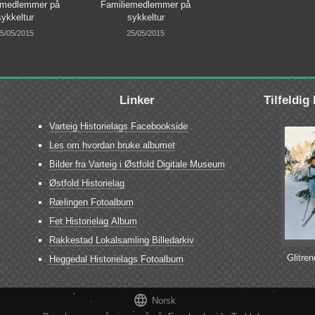
emedlemmer på
Familiemedlemmer på
sykkeltur
sykkeltur
5/05/2015
25/05/2015
Linker
Tilfeldig
Varteig Historielags Facebookside
Les om hvordan bruke albumet
Bilder fra Varteig i Østfold Digitale Museum
Østfold Historielag
Rælingen Fotoalbum
Fet Historielag Album
Rakkestad Lokalsamling Billedarkiv
Glitren
Heggedal Historielags Fotoalbum

Norsk