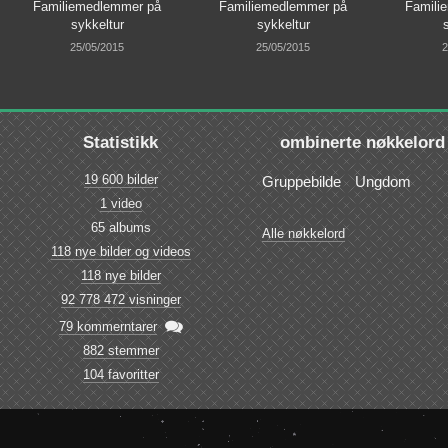
Familiemedlemmer på
Familiemedlemmer på
Famili
sykkeltur
sykkeltur
25/05/2015
25/05/2015
2
Statistikk
ombinerte nøkkelord
19 600 bilder
Gruppebilde
Ungdom
1 video
65 albums
Alle nøkkelord
118 nye bilder og videos
118 nye bilder
92 778 472 visninger

79 kommerntarer
882 stemmer
104 favoritter