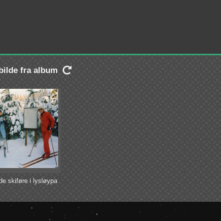
 bilde fra album

de skiføre i lysløypa