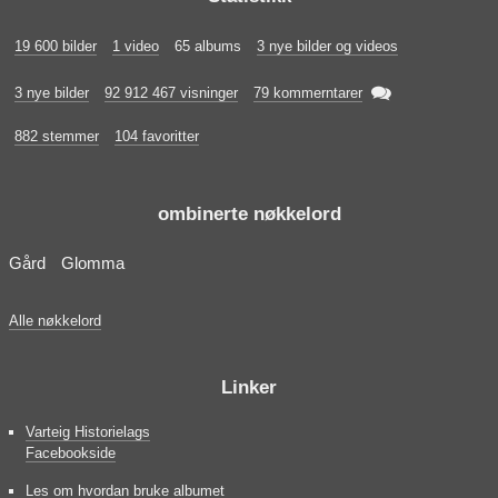
19 600 bilder
1 video
65 albums
3 nye bilder og videos

3 nye bilder
92 912 467 visninger
79 kommerntarer
882 stemmer
104 favoritter
ombinerte nøkkelord
Gård
Glomma
Alle nøkkelord
Linker
Varteig Historielags
Facebookside
Les om hvordan bruke albumet