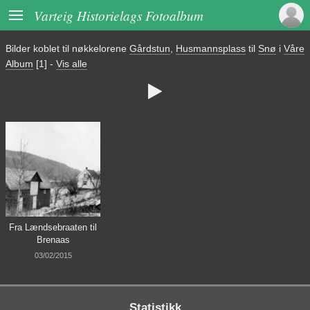

Varteig Historielags Fotoalbum
Bilder koblet til nøkkelorene
Gårdstun
,
Husmannsplass
til
Snø
i
Våre
Album
[1]
-
Vis alle

Fra Lændsebraaten til
Brenaas
03/02/2015
Statistikk