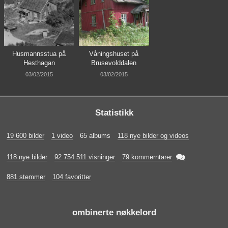
Husmannsstua på
Våningshuset på
Hesthagan
Brusevolddalen
03/02/2015
03/02/2015
Statistikk
19 600 bilder
1 video
65 albums
118 nye bilder og videos

118 nye bilder
92 754 511 visninger
79 kommerntarer
881 stemmer
104 favoritter
ombinerte nøkkelord