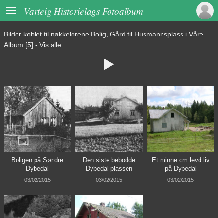

Varteig Historielags Fotoalbum
Bilder koblet til nøkkelorene
Bolig
,
Gård
til
Husmannsplass
i
Våre
Album
[5]
-
Vis alle

Boligen på Søndre
Den siste bebodde
Et minne om levd liv
Dybedal
Dybedal-plassen
på Dybedal
03/02/2015
03/02/2015
03/02/2015