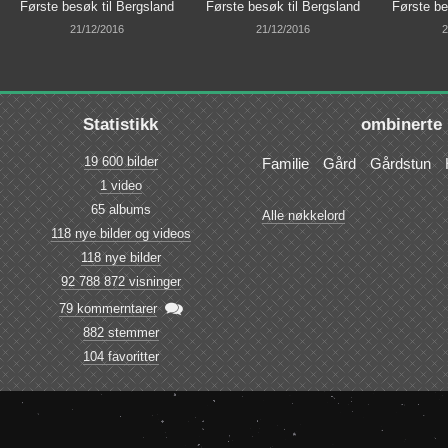
Første besøk til Bergsland
Første besøk til Bergsland
Første be
21/12/2016
21/12/2016
2
Statistikk
ombinerte 
19 600 bilder
Familie
Gård
Gårdstun
1 video
65 albums
Alle nøkkelord
118 nye bilder og videos
118 nye bilder
92 788 872 visninger

79 kommerntarer
882 stemmer
104 favoritter