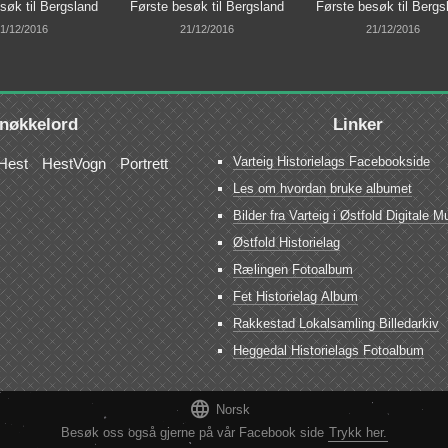
søk til Bergsland
Første besøk til Bergsland
Første besøk til Bergs
1/12/2016
21/12/2016
21/12/2016
nøkkelord
Linker
Varteig Historielags Facebookside
Hest
HestVogn
Portrett
Les om hvordan bruke albumet
Bilder fra Varteig i Østfold Digitale
Østfold Historielag
Rælingen Fotoalbum
Fet Historielag Album
Rakkestad Lokalsamling Billedarkiv
Heggedal Historielags Fotoalbum

Norsk
Besøk oss også gjerne på vår Facebook side
Trykk her.