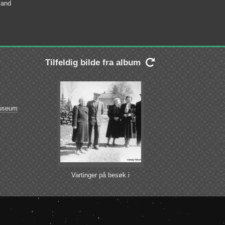
land
Tilfeldig bilde fra album

 Museum
Vartinger på besøk i
Rødenes