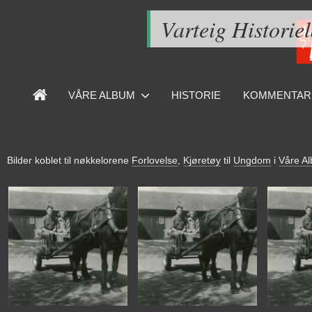
Varteig Historie
VÅRE ALBUM
HISTORIE
KOMMENTAR
Bilder koblet til nøkkelorene
Forlovelse
,
Kjøretøy
til
Ungdom
i
Våre A