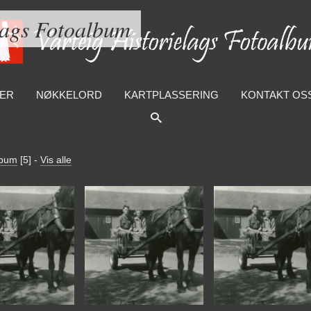
lags Fotoalbum
ER
NØKKELORD
KARTPLASSERING
KONTAKT OS
lbum
[5]
-
Vis alle