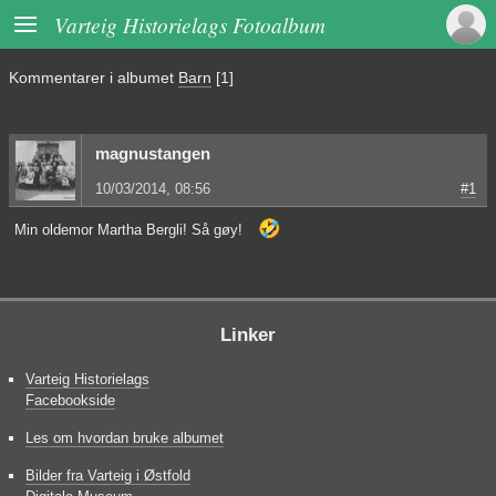

Varteig Historielags Fotoalbum
Kommentarer i albumet
Barn
[1]
magnustangen
10/03/2014, 08:56
#1
🤣
Min oldemor Martha Bergli! Så gøy!
Linker
Varteig Historielags
Facebookside
Les om hvordan bruke albumet
Bilder fra Varteig i Østfold