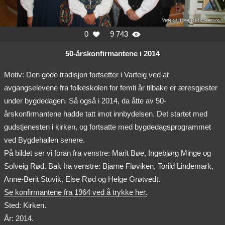
0
9 743


50-årskonfirmantene i 2014
Motiv: Den gode tradisjon fortsetter i Varteig ved at
avgangselevene fra folkeskolen for femti år tilbake er æresgjester
under bygdedagen. Så også i 2014, da åtte av 50-
årskonfirmantene hadde tatt imot innbydelsen. Det startet med
gudstjenesten i kirken, og fortsatte med bygdedagsprogrammet
ved Bygdehallen senere.
På bildet ser vi foran fra venstre: Marit Bøe, Ingebjørg Minge og
Solveig Rød. Bak fra venstre: Bjarne Fløviken, Torild Lindemark,
Anne-Berit Stuvik, Else Rød og Helge Grøtvedt.
Se konfirmantene fra 1964 ved å trykke her.
Sted: Kirken.
År: 2014.