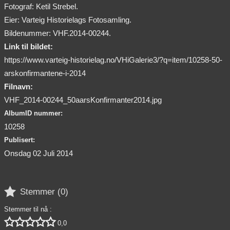
Fotograf: Ketil Strebel.
Eier: Varteig Historielags Fotosamling.
Bildenummer: VHF.2014-00244.
Link til bildet:
https://www.varteig-historielag.no/VHiGalerie3/?q=item/10258-50-
arskonfirmantene-i-2014
Filnavn:
VHF_2014-00244_50aarsKonfirmanter2014.jpg
AlbumID nummer:
10258
Publisert:
Onsdag 02 Juli 2014

Stemmer (
0
)
Stemmer til nå :





0,0