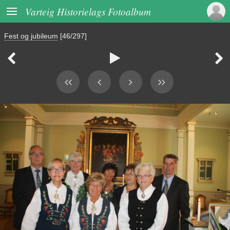

Varteig Historielags Fotoalbum
Fest og jubileum
[46/297]


