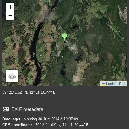
+
−
Leaflet
|
Esri
59° 21' 1.62" N, 11° 11' 20.44" E

EXIF metadata
Dato laget
: Mandag 30 Juni 2014 à 19:37:09
GPS koordinater
: 59° 21' 1.62" N, 11° 11' 20.44" E